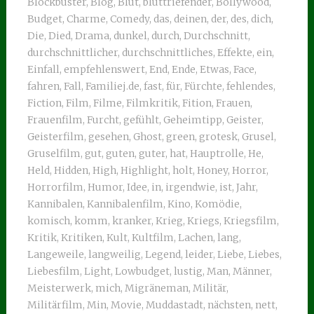
Blockbuster
,
Blog
,
Blut
,
bluttriefender
,
Bollywood
,
Budget
,
Charme
,
Comedy
,
das
,
deinen
,
der
,
des
,
dich
,
Die
,
Died
,
Drama
,
dunkel
,
durch
,
Durchschnitt
,
durchschnittlicher
,
durchschnittliches
,
Effekte
,
ein
,
Einfall
,
empfehlenswert
,
End
,
Ende
,
Etwas
,
Face
,
fahren
,
Fall
,
Familiej.de
,
fast
,
für
,
Fürchte
,
fehlendes
,
Fiction
,
Film
,
Filme
,
Filmkritik
,
Fition
,
Frauen
,
Frauenfilm
,
Furcht
,
gefühlt
,
Geheimtipp
,
Geister
,
Geisterfilm
,
gesehen
,
Ghost
,
green
,
grotesk
,
Grusel
,
Gruselfilm
,
gut
,
guten
,
guter
,
hat
,
Hauptrolle
,
He
,
Held
,
Hidden
,
High
,
Highlight
,
holt
,
Honey
,
Horror
,
Horrorfilm
,
Humor
,
Idee
,
in
,
irgendwie
,
ist
,
Jahr
,
Kannibalen
,
Kannibalenfilm
,
Kino
,
Komödie
,
komisch
,
komm
,
kranker
,
Krieg
,
Kriegs
,
Kriegsfilm
,
Kritik
,
Kritiken
,
Kult
,
Kultfilm
,
Lachen
,
lang
,
Langeweile
,
langweilig
,
Legend
,
leider
,
Liebe
,
Liebes
,
Liebesfilm
,
Light
,
Lowbudget
,
lustig
,
Man
,
Männer
,
Meisterwerk
,
mich
,
Migräneman
,
Militär
,
Militärfilm
,
Min
,
Movie
,
Muddastadt
,
nächsten
,
nett
,