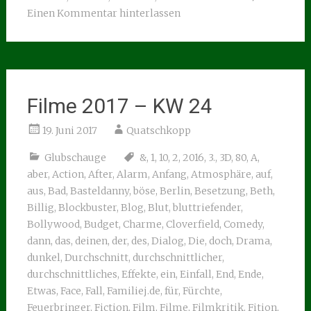
Einen Kommentar hinterlassen
Filme 2017 – KW 24
19. Juni 2017
Quatschkopp
Glubschauge
&
,
1
,
10
,
2
,
2016
,
3.
,
3D
,
80
,
A
,
aber
,
Action
,
After
,
Alarm
,
Anfang
,
Atmosphäre
,
auf
,
aus
,
Bad
,
Basteldanny
,
böse
,
Berlin
,
Besetzung
,
Beth
,
Billig
,
Blockbuster
,
Blog
,
Blut
,
bluttriefender
,
Bollywood
,
Budget
,
Charme
,
Cloverfield
,
Comedy
,
dann
,
das
,
deinen
,
der
,
des
,
Dialog
,
Die
,
doch
,
Drama
,
dunkel
,
Durchschnitt
,
durchschnittlicher
,
durchschnittliches
,
Effekte
,
ein
,
Einfall
,
End
,
Ende
,
Etwas
,
Face
,
Fall
,
Familiej.de
,
für
,
Fürchte
,
Feuerbringer
,
Fiction
,
Film
,
Filme
,
Filmkritik
,
Fition
,