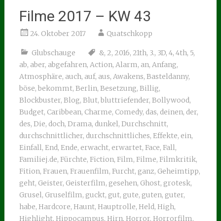
Filme 2017 – KW 43
24. Oktober 2017
Quatschkopp
Glubschauge
&
,
2
,
2016
,
21th
,
3.
,
3D
,
4
,
4th
,
5
,
ab
,
aber
,
abgefahren
,
Action
,
Alarm
,
an
,
Anfang
,
Atmosphäre
,
auch
,
auf
,
aus
,
Awakens
,
Basteldanny
,
böse
,
bekommt
,
Berlin
,
Besetzung
,
Billig
,
Blockbuster
,
Blog
,
Blut
,
bluttriefender
,
Bollywood
,
Budget
,
Caribbean
,
Charme
,
Comedy
,
das
,
deinen
,
der
,
des
,
Die
,
doch
,
Drama
,
dunkel
,
Durchschnitt
,
durchschnittlicher
,
durchschnittliches
,
Effekte
,
ein
,
Einfall
,
End
,
Ende
,
erwacht
,
erwartet
,
Face
,
Fall
,
Familiej.de
,
Fürchte
,
Fiction
,
Film
,
Filme
,
Filmkritik
,
Fition
,
Frauen
,
Frauenfilm
,
Furcht
,
ganz
,
Geheimtipp
,
geht
,
Geister
,
Geisterfilm
,
gesehen
,
Ghost
,
grotesk
,
Grusel
,
Gruselfilm
,
guckt
,
gut
,
gute
,
guten
,
guter
,
habe
,
Hardcore
,
Haunt
,
Hauptrolle
,
Held
,
High
,
Highlight
,
Hippocampus
,
Hirn
,
Horror
,
Horrorfilm
,