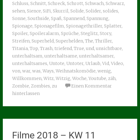
Schluss
,
Schnitt
,
Schreck
,
Schrott
,
Schwach
,
Schwarz
,
sehen
,
Sience
,
SiFi
,
Skurril
,
Solide
,
Solider
,
solides
,
Sonne
,
Southside
,
Spaß
,
Spannend
,
Spannung
,
Spionage
,
Spionagefilm
,
Spionagethriller
,
Splatter
,
Spoiler
,
Spoileralarm
,
Sprüche
,
Steglitz
,
Story
,
Streifen
,
Superheld
,
Superhelden
,
The
,
Thriller
,
Titania
,
Top
,
Trash
,
triefend
,
True
,
und
,
unsichtbare
,
unterhaltsam
,
unterhaltsame
,
unterhaltsamer
,
unterhaltsames
,
Untote
,
Untoter
,
Urlaub
,
Vid
,
Video
,
von
,
war
,
was
,
Ways
,
Weihnatskomödie
,
wenig
,
Willkommen
,
Witz
,
Witzig
,
Woche
,
Youtube
,
zäh
,
Zombie
,
Zombies
,
zu
Einen Kommentar
hinterlassen
Filme 2018 – KW 11