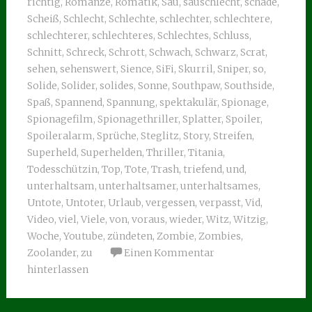
richtig
,
Romanze
,
Romatik
,
Sau
,
sauschlecht
,
schade
,
Scheiß
,
Schlecht
,
Schlechte
,
schlechter
,
schlechtere
,
schlechterer
,
schlechteres
,
Schlechtes
,
Schluss
,
Schnitt
,
Schreck
,
Schrott
,
Schwach
,
Schwarz
,
Scrat
,
sehen
,
sehenswert
,
Sience
,
SiFi
,
Skurril
,
Sniper
,
so
,
Solide
,
Solider
,
solides
,
Sonne
,
Southpaw
,
Southside
,
Spaß
,
Spannend
,
Spannung
,
spektakulär
,
Spionage
,
Spionagefilm
,
Spionagethriller
,
Splatter
,
Spoiler
,
Spoileralarm
,
Sprüche
,
Steglitz
,
Story
,
Streifen
,
Superheld
,
Superhelden
,
Thriller
,
Titania
,
Todesschützin
,
Top
,
Tote
,
Trash
,
triefend
,
und
,
unterhaltsam
,
unterhaltsamer
,
unterhaltsames
,
Untote
,
Untoter
,
Urlaub
,
vergessen
,
verpasst
,
Vid
,
Video
,
viel
,
Viele
,
von
,
voraus
,
wieder
,
Witz
,
Witzig
,
Woche
,
Youtube
,
zündeten
,
Zombie
,
Zombies
,
Zoolander
,
zu
Einen Kommentar
hinterlassen