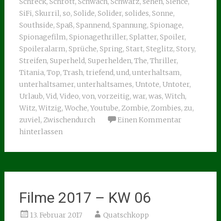
Schreck
,
Schrott
,
Schwach
,
Schwarz
,
sehen
,
Sience
,
SiFi
,
Skurril
,
so
,
Solide
,
Solider
,
solides
,
Sonne
,
Southside
,
Spaß
,
Spannend
,
Spannung
,
Spionage
,
Spionagefilm
,
Spionagethriller
,
Splatter
,
Spoiler
,
Spoileralarm
,
Sprüche
,
Spring
,
Start
,
Steglitz
,
Story
,
Streifen
,
Superheld
,
Superhelden
,
The
,
Thriller
,
Titania
,
Top
,
Trash
,
triefend
,
und
,
unterhaltsam
,
unterhaltsamer
,
unterhaltsames
,
Untote
,
Untoter
,
Urlaub
,
Vid
,
Video
,
von
,
vorzeitig
,
war
,
was
,
Witch
,
Witz
,
Witzig
,
Woche
,
Youtube
,
Zombie
,
Zombies
,
zu
,
zuviel
,
Zwischendurch
Einen Kommentar
hinterlassen
Filme 2017 – KW 06
13. Februar 2017
Quatschkopp