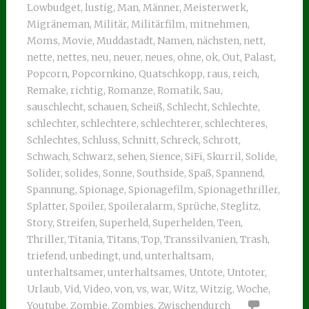
Lowbudget
,
lustig
,
Man
,
Männer
,
Meisterwerk
,
Migräneman
,
Militär
,
Militärfilm
,
mitnehmen
,
Moms
,
Movie
,
Muddastadt
,
Namen
,
nächsten
,
nett
,
nette
,
nettes
,
neu
,
neuer
,
neues
,
ohne
,
ok
,
Out
,
Palast
,
Popcorn
,
Popcornkino
,
Quatschkopp
,
raus
,
reich
,
Remake
,
richtig
,
Romanze
,
Romatik
,
Sau
,
sauschlecht
,
schauen
,
Scheiß
,
Schlecht
,
Schlechte
,
schlechter
,
schlechtere
,
schlechterer
,
schlechteres
,
Schlechtes
,
Schluss
,
Schnitt
,
Schreck
,
Schrott
,
Schwach
,
Schwarz
,
sehen
,
Sience
,
SiFi
,
Skurril
,
Solide
,
Solider
,
solides
,
Sonne
,
Southside
,
Spaß
,
Spannend
,
Spannung
,
Spionage
,
Spionagefilm
,
Spionagethriller
,
Splatter
,
Spoiler
,
Spoileralarm
,
Sprüche
,
Steglitz
,
Story
,
Streifen
,
Superheld
,
Superhelden
,
Teen
,
Thriller
,
Titania
,
Titans
,
Top
,
Transsilvanien
,
Trash
,
triefend
,
unbedingt
,
und
,
unterhaltsam
,
unterhaltsamer
,
unterhaltsames
,
Untote
,
Untoter
,
Urlaub
,
Vid
,
Video
,
von
,
vs
,
war
,
Witz
,
Witzig
,
Woche
,
Youtube
,
Zombie
,
Zombies
,
Zwischendurch