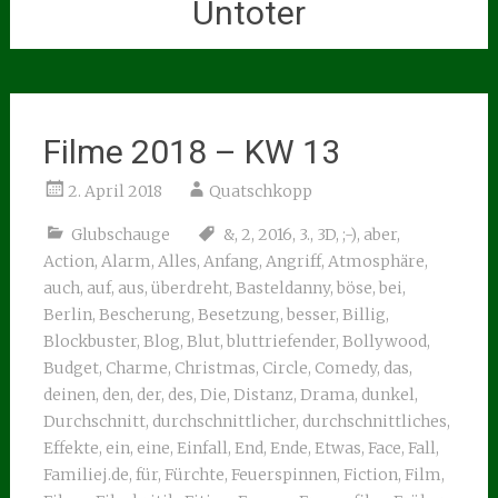
Untoter
Filme 2018 – KW 13
2. April 2018
Quatschkopp
Glubschauge
&
,
2
,
2016
,
3.
,
3D
,
;-)
,
aber
,
Action
,
Alarm
,
Alles
,
Anfang
,
Angriff
,
Atmosphäre
,
auch
,
auf
,
aus
,
überdreht
,
Basteldanny
,
böse
,
bei
,
Berlin
,
Bescherung
,
Besetzung
,
besser
,
Billig
,
Blockbuster
,
Blog
,
Blut
,
bluttriefender
,
Bollywood
,
Budget
,
Charme
,
Christmas
,
Circle
,
Comedy
,
das
,
deinen
,
den
,
der
,
des
,
Die
,
Distanz
,
Drama
,
dunkel
,
Durchschnitt
,
durchschnittlicher
,
durchschnittliches
,
Effekte
,
ein
,
eine
,
Einfall
,
End
,
Ende
,
Etwas
,
Face
,
Fall
,
Familiej.de
,
für
,
Fürchte
,
Feuerspinnen
,
Fiction
,
Film
,