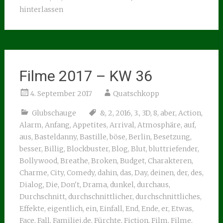
hinterlassen
Filme 2017 – KW 36
4. September 2017
Quatschkopp
Glubschauge
&
,
2
,
2016
,
3.
,
3D
,
8
,
aber
,
Action
,
Alarm
,
Anfang
,
Appetites
,
Arrival
,
Atmosphäre
,
auf
,
aus
,
Basteldanny
,
Bastille
,
böse
,
Berlin
,
Besetzung
,
besser
,
Billig
,
Blockbuster
,
Blog
,
Blut
,
bluttriefender
,
Bollywood
,
Breathe
,
Broken
,
Budget
,
Charakteren
,
Charme
,
City
,
Comedy
,
dahin
,
das
,
Day
,
deinen
,
der
,
des
,
Dialog
,
Die
,
Don't
,
Drama
,
dunkel
,
durchaus
,
Durchschnitt
,
durchschnittlicher
,
durchschnittliches
,
Effekte
,
eigentlich
,
ein
,
Einfall
,
End
,
Ende
,
er
,
Etwas
,
Face
,
Fall
,
Familiej.de
,
Fürchte
,
Fiction
,
Film
,
Filme
,