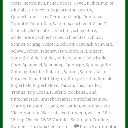
nette
,
nettes
,
neu
,
neuer
,
neues
,
Never
,
nichts
,
nur
,
of
,
ok
,
Palast
,
Popcorn
,
Popcornkino
,
positiv
,
Quatschkopp
,
raus
,
Remake
,
richtig
,
Romanze
,
Romatik
,
Room
,
Sau
,
Saufen
,
sauschlecht
,
Scheiß
,
Schlecht
,
Schlechte
,
schlechter
,
schlechtere
,
schlechterer
,
schlechteres
,
Schlechtes
,
Schluss
,
Schnitt
,
Schräg
,
Schreck
,
Schrott
,
Schwach
,
Schwarz
,
schwer
,
sehen
,
sehenswert
,
Sience
,
SiFi
,
Singen
,
Skurril
,
Solide
,
Solider
,
solides
,
Sonne
,
Southside
,
Spaß
,
Spannend
,
Spannung
,
Spionage
,
Spionagefilm
,
Spionagethriller
,
Splatter
,
Spoiler
,
Spoileralarm
,
Sprüche
,
Squad
,
Std
,
Steglitz
,
Story
,
Streifen
,
Suicide
,
Superheld
,
Superhelden
,
Tarzan
,
The
,
Thriller
,
Titania
,
Top
,
Trash
,
triefend
,
trockener
,
und
,
unterhaltsam
,
unterhaltsamer
,
unterhaltsames
,
Untote
,
Untoter
,
Urlaub
,
verkaufen
,
verstehen
,
Vid
,
Video
,
von
,
vor
,
Warcraft
,
weiter
,
wenn
,
wissen
,
Witz
,
Witzig
,
Woche
,
WoW
,
Youtube
,
Zeitungen
,
Zombie
,
Zombies
,
zu
,
Zwischendurch
Einen Kommentar