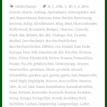
Glubschauge
&
,
2
,
2016
,
3.
,
3D
,
9.
,
A
,
aber
,
Action
,
Alarm
,
Anfang
,
Apocalypse
,
Atmosphäre
,
auf
,
aus
,
Basteldanny
,
Batman
,
böse
,
Berlin
,
Besetzung
,
bestens
,
Billig
,
Blockbuster
,
Blog
,
Blut
,
bluttriefender
,
Bollywood
,
Brisantes
,
Budget
,
Charme
,
Comedy
,
Dark
,
das
,
deinen
,
der
,
des
,
Dialoge
,
Die
,
Drama
,
dunkel
,
Durchschnitt
,
durchschnittlicher
,
durchschnittliches
,
Effekte
,
ein
,
Einfall
,
End
,
Ende
,
Europa
,
Face
,
Fall
,
Familiej.de
,
für
,
Fürchte
,
Fiction
,
Film
,
Filme
,
Filmkritik
,
Fition
,
Frauen
,
Frauenfilm
,
Funke
,
Furcht
,
gefährlicher
,
Geheimtipp
,
Geister
,
Geisterfilm
,
gesehen
,
Ghost
,
grotesk
,
Grusel
,
Gruselfilm
,
gucken
,
gut
,
guten
,
guter
,
hat
,
Hauptrolle
,
Held
,
High
,
Highlight
,
Horror
,
Horrorfilm
,
Humor
,
Idee
,
in
,
ist
,
Jahr
,
kann
,
Kannibalen
,
Kannibalenfilm
,
Kino
,
kleiner
,
Komödie
,
komisch
,
komm
,
kranker
,
Krieg
,
Kriegs
,
Kriegsfilm
,
Kritik
,
Kritiken
,
Kult
,
Kultfilm
,
Lachen
,
langweilig
,
Langweilige
,
Liebe
,