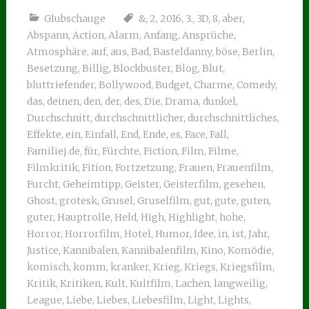
Glubschauge
&
,
2
,
2016
,
3.
,
3D
,
8
,
aber
,
Abspann
,
Action
,
Alarm
,
Anfang
,
Ansprüche
,
Atmosphäre
,
auf
,
aus
,
Bad
,
Basteldanny
,
böse
,
Berlin
,
Besetzung
,
Billig
,
Blockbuster
,
Blog
,
Blut
,
bluttriefender
,
Bollywood
,
Budget
,
Charme
,
Comedy
,
das
,
deinen
,
den
,
der
,
des
,
Die
,
Drama
,
dunkel
,
Durchschnitt
,
durchschnittlicher
,
durchschnittliches
,
Effekte
,
ein
,
Einfall
,
End
,
Ende
,
es
,
Face
,
Fall
,
Familiej.de
,
für
,
Fürchte
,
Fiction
,
Film
,
Filme
,
Filmkritik
,
Fition
,
Fortzetzung
,
Frauen
,
Frauenfilm
,
Furcht
,
Geheimtipp
,
Geister
,
Geisterfilm
,
gesehen
,
Ghost
,
grotesk
,
Grusel
,
Gruselfilm
,
gut
,
gute
,
guten
,
guter
,
Hauptrolle
,
Held
,
High
,
Highlight
,
hohe
,
Horror
,
Horrorfilm
,
Hotel
,
Humor
,
Idee
,
in
,
ist
,
Jahr
,
Justice
,
Kannibalen
,
Kannibalenfilm
,
Kino
,
Komödie
,
komisch
,
komm
,
kranker
,
Krieg
,
Kriegs
,
Kriegsfilm
,
Kritik
,
Kritiken
,
Kult
,
Kultfilm
,
Lachen
,
langweilig
,
League
,
Liebe
,
Liebes
,
Liebesfilm
,
Light
,
Lights
,