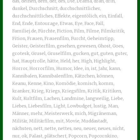
das
,
deinen
,
dem
,
der
,
des
,
Die
,
Drama
,
dran
,
drin
,
dunkel
,
Durchschnitt
,
durchschnittlicher
,
durchschnittliches
,
Effekte
,
eigentölich
,
ein
,
Einfall
,
End
,
Ende
,
Entourage
,
Etwas
,
Eye
,
Face
,
Fall
,
Familiej.de
,
Fürchte
,
Fiction
,
Film
,
Filme
,
Filmkritik
,
Fition
,
Frauen
,
Frauenfilm
,
Furcht
,
Geheimtipp
,
Geister
,
Geisterfilm
,
gesehen
,
gewesen
,
Ghost
,
Goes
,
grotesk
,
Grusel
,
Gruselfilm
,
gucken
,
gut
,
guten
,
guter
,
hat
,
Hauptrolle
,
hätte
,
Held
,
her
,
High
,
Highlight
,
Horror
,
Horrorfilm
,
Humor
,
Idee
,
in
,
ist
,
Jahr
,
kann
,
Kannibalen
,
Kannibalenfilm
,
Kätzchen
,
können
,
Keanu
,
Kenne
,
Kino
,
Komödie
,
komisch
,
komm
,
kranker
,
Krieg
,
Kriegs
,
Kriegsfilm
,
Kritik
,
Kritiken
,
Kult
,
Kultfilm
,
Lachen
,
Landmine
,
langweilig
,
Liebe
,
Liebes
,
Liebesfilm
,
Light
,
Lowbudget
,
lustig
,
Man
,
Männer
,
mehr
,
Meisterwerk
,
mich
,
Migräneman
,
Militär
,
Militärfilm
,
mit
,
Movie
,
Muddastadt
,
nächsten
,
nett
,
nette
,
nettes
,
neu
,
neuer
,
neues
,
nicht
,
nur
,
ok
,
Palast
,
plätschert
,
Popcorn
,
Popcornkino
,