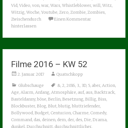
Vid
,
Video
,
von
,
war
,
Wars
,
Whistleblower
,
will
,
Witz
,
Witzig
,
Woche
,
Youtube
,
Zero
,
Zombie
,
Zombies
,
Zwischendurch
Einen Kommentar
hinterlassen
Filme 2016 – KW 52
2. Januar 2017
Quatschkopp
Glubschauge
&
,
2
,
2016
,
3.
,
3D
,
5
,
aber
,
Action
,
Age
,
Alarm
,
Anfang
,
Atmosphäre
,
auf
,
aus
,
Backtrack
,
Basteldanny
,
böse
,
Berlin
,
Besetzung
,
Billig
,
Biss
,
Blockbuster
,
Blog
,
Blut
,
blutig
,
bluttriefender
,
Bollywood
,
Budget
,
Centurion
,
Charme
,
Comedy
,
Command
,
das
,
deinen
,
dem
,
der
,
des
,
Die
,
Drama
,
dunkel
,
Durchschnitt
,
durchschnittlicher
,