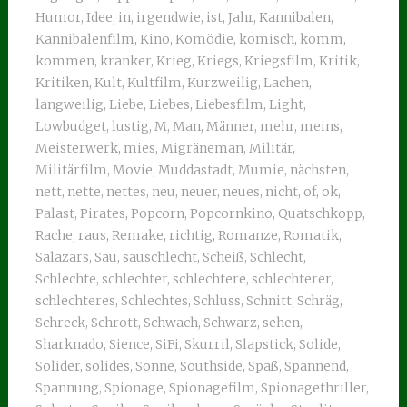
Humor
,
Idee
,
in
,
irgendwie
,
ist
,
Jahr
,
Kannibalen
,
Kannibalenfilm
,
Kino
,
Komödie
,
komisch
,
komm
,
kommen
,
kranker
,
Krieg
,
Kriegs
,
Kriegsfilm
,
Kritik
,
Kritiken
,
Kult
,
Kultfilm
,
Kurzweilig
,
Lachen
,
langweilig
,
Liebe
,
Liebes
,
Liebesfilm
,
Light
,
Lowbudget
,
lustig
,
M
,
Man
,
Männer
,
mehr
,
meins
,
Meisterwerk
,
mies
,
Migräneman
,
Militär
,
Militärfilm
,
Movie
,
Muddastadt
,
Mumie
,
nächsten
,
nett
,
nette
,
nettes
,
neu
,
neuer
,
neues
,
nicht
,
of
,
ok
,
Palast
,
Pirates
,
Popcorn
,
Popcornkino
,
Quatschkopp
,
Rache
,
raus
,
Remake
,
richtig
,
Romanze
,
Romatik
,
Salazars
,
Sau
,
sauschlecht
,
Scheiß
,
Schlecht
,
Schlechte
,
schlechter
,
schlechtere
,
schlechterer
,
schlechteres
,
Schlechtes
,
Schluss
,
Schnitt
,
Schräg
,
Schreck
,
Schrott
,
Schwach
,
Schwarz
,
sehen
,
Sharknado
,
Sience
,
SiFi
,
Skurril
,
Slapstick
,
Solide
,
Solider
,
solides
,
Sonne
,
Southside
,
Spaß
,
Spannend
,
Spannung
,
Spionage
,
Spionagefilm
,
Spionagethriller
,