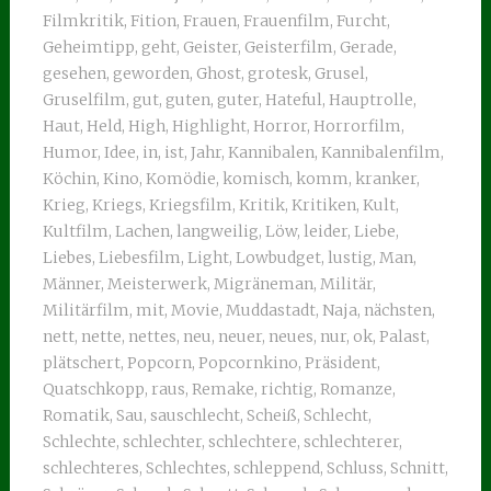
Filmkritik
,
Fition
,
Frauen
,
Frauenfilm
,
Furcht
,
Geheimtipp
,
geht
,
Geister
,
Geisterfilm
,
Gerade
,
gesehen
,
geworden
,
Ghost
,
grotesk
,
Grusel
,
Gruselfilm
,
gut
,
guten
,
guter
,
Hateful
,
Hauptrolle
,
Haut
,
Held
,
High
,
Highlight
,
Horror
,
Horrorfilm
,
Humor
,
Idee
,
in
,
ist
,
Jahr
,
Kannibalen
,
Kannibalenfilm
,
Köchin
,
Kino
,
Komödie
,
komisch
,
komm
,
kranker
,
Krieg
,
Kriegs
,
Kriegsfilm
,
Kritik
,
Kritiken
,
Kult
,
Kultfilm
,
Lachen
,
langweilig
,
Löw
,
leider
,
Liebe
,
Liebes
,
Liebesfilm
,
Light
,
Lowbudget
,
lustig
,
Man
,
Männer
,
Meisterwerk
,
Migräneman
,
Militär
,
Militärfilm
,
mit
,
Movie
,
Muddastadt
,
Naja
,
nächsten
,
nett
,
nette
,
nettes
,
neu
,
neuer
,
neues
,
nur
,
ok
,
Palast
,
plätschert
,
Popcorn
,
Popcornkino
,
Präsident
,
Quatschkopp
,
raus
,
Remake
,
richtig
,
Romanze
,
Romatik
,
Sau
,
sauschlecht
,
Scheiß
,
Schlecht
,
Schlechte
,
schlechter
,
schlechtere
,
schlechterer
,
schlechteres
,
Schlechtes
,
schleppend
,
Schluss
,
Schnitt
,