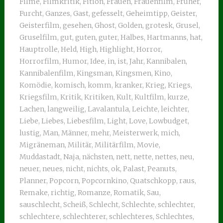
Filme
,
Filmkritik
,
Fition
,
Frauen
,
Frauenfilm
,
Früher
,
Furcht
,
Ganzes
,
Gast
,
gefesselt
,
Geheimtipp
,
Geister
,
Geisterfilm
,
gesehen
,
Ghost
,
Golden
,
grotesk
,
Grusel
,
Gruselfilm
,
gut
,
guten
,
guter
,
Halbes
,
Hartmanns
,
hat
,
Hauptrolle
,
Held
,
High
,
Highlight
,
Horror
,
Horrorfilm
,
Humor
,
Idee
,
in
,
ist
,
Jahr
,
Kannibalen
,
Kannibalenfilm
,
Kingsman
,
Kingsmen
,
Kino
,
Komödie
,
komisch
,
komm
,
kranker
,
Krieg
,
Kriegs
,
Kriegsfilm
,
Kritik
,
Kritiken
,
Kult
,
Kultfilm
,
kurze
,
Lachen
,
langweilig
,
Lavalantula
,
Leichte
,
leichter
,
Liebe
,
Liebes
,
Liebesfilm
,
Light
,
Love
,
Lowbudget
,
lustig
,
Man
,
Männer
,
mehr
,
Meisterwerk
,
mich
,
Migräneman
,
Militär
,
Militärfilm
,
Movie
,
Muddastadt
,
Naja
,
nächsten
,
nett
,
nette
,
nettes
,
neu
,
neuer
,
neues
,
nicht
,
nichts
,
ok
,
Palast
,
Peanuts
,
Planner
,
Popcorn
,
Popcornkino
,
Quatschkopp
,
raus
,
Remake
,
richtig
,
Romanze
,
Romatik
,
Sau
,
sauschlecht
,
Scheiß
,
Schlecht
,
Schlechte
,
schlechter
,
schlechtere
,
schlechterer
,
schlechteres
,
Schlechtes
,