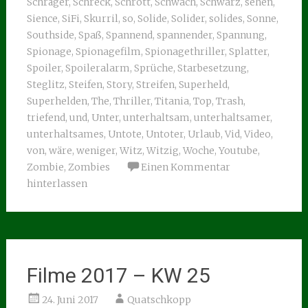
Schräger
,
Schreck
,
Schrott
,
Schwach
,
Schwarz
,
sehen
,
Sience
,
SiFi
,
Skurril
,
so
,
Solide
,
Solider
,
solides
,
Sonne
,
Southside
,
Spaß
,
Spannend
,
spannender
,
Spannung
,
Spionage
,
Spionagefilm
,
Spionagethriller
,
Splatter
,
Spoiler
,
Spoileralarm
,
Sprüche
,
Starbesetzung
,
Steglitz
,
Steifen
,
Story
,
Streifen
,
Superheld
,
Superhelden
,
The
,
Thriller
,
Titania
,
Top
,
Trash
,
triefend
,
und
,
Unter
,
unterhaltsam
,
unterhaltsamer
,
unterhaltsames
,
Untote
,
Untoter
,
Urlaub
,
Vid
,
Video
,
von
,
wäre
,
weniger
,
Witz
,
Witzig
,
Woche
,
Youtube
,
Zombie
,
Zombies
Einen Kommentar
hinterlassen
Filme 2017 – KW 25
24. Juni 2017
Quatschkopp