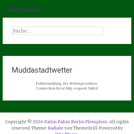
Beitragsnavigation
←
Ältere Artikel
Suche
nach:
Muddastadtwetter
Fehlermeldung des Wetterproviders:
Connection Error:http_request_failed
Copyright © 2026
Palim Palim Berlin Plemplem
. All rights
reserved. Theme:
Radiate
von ThemeGrill. Powered by