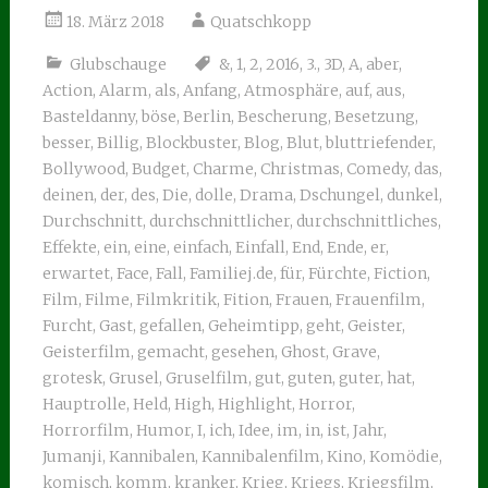
18. März 2018
Quatschkopp
Glubschauge
&
,
1
,
2
,
2016
,
3.
,
3D
,
A
,
aber
,
Action
,
Alarm
,
als
,
Anfang
,
Atmosphäre
,
auf
,
aus
,
Basteldanny
,
böse
,
Berlin
,
Bescherung
,
Besetzung
,
besser
,
Billig
,
Blockbuster
,
Blog
,
Blut
,
bluttriefender
,
Bollywood
,
Budget
,
Charme
,
Christmas
,
Comedy
,
das
,
deinen
,
der
,
des
,
Die
,
dolle
,
Drama
,
Dschungel
,
dunkel
,
Durchschnitt
,
durchschnittlicher
,
durchschnittliches
,
Effekte
,
ein
,
eine
,
einfach
,
Einfall
,
End
,
Ende
,
er
,
erwartet
,
Face
,
Fall
,
Familiej.de
,
für
,
Fürchte
,
Fiction
,
Film
,
Filme
,
Filmkritik
,
Fition
,
Frauen
,
Frauenfilm
,
Furcht
,
Gast
,
gefallen
,
Geheimtipp
,
geht
,
Geister
,
Geisterfilm
,
gemacht
,
gesehen
,
Ghost
,
Grave
,
grotesk
,
Grusel
,
Gruselfilm
,
gut
,
guten
,
guter
,
hat
,
Hauptrolle
,
Held
,
High
,
Highlight
,
Horror
,
Horrorfilm
,
Humor
,
I
,
ich
,
Idee
,
im
,
in
,
ist
,
Jahr
,
Jumanji
,
Kannibalen
,
Kannibalenfilm
,
Kino
,
Komödie
,
komisch
,
komm
,
kranker
,
Krieg
,
Kriegs
,
Kriegsfilm
,