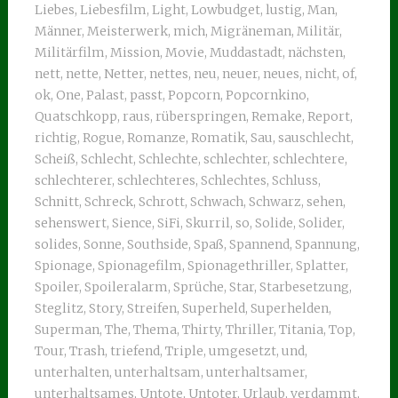
Liebes
,
Liebesfilm
,
Light
,
Lowbudget
,
lustig
,
Man
,
Männer
,
Meisterwerk
,
mich
,
Migräneman
,
Militär
,
Militärfilm
,
Mission
,
Movie
,
Muddastadt
,
nächsten
,
nett
,
nette
,
Netter
,
nettes
,
neu
,
neuer
,
neues
,
nicht
,
of
,
ok
,
One
,
Palast
,
passt
,
Popcorn
,
Popcornkino
,
Quatschkopp
,
raus
,
rüberspringen
,
Remake
,
Report
,
richtig
,
Rogue
,
Romanze
,
Romatik
,
Sau
,
sauschlecht
,
Scheiß
,
Schlecht
,
Schlechte
,
schlechter
,
schlechtere
,
schlechterer
,
schlechteres
,
Schlechtes
,
Schluss
,
Schnitt
,
Schreck
,
Schrott
,
Schwach
,
Schwarz
,
sehen
,
sehenswert
,
Sience
,
SiFi
,
Skurril
,
so
,
Solide
,
Solider
,
solides
,
Sonne
,
Southside
,
Spaß
,
Spannend
,
Spannung
,
Spionage
,
Spionagefilm
,
Spionagethriller
,
Splatter
,
Spoiler
,
Spoileralarm
,
Sprüche
,
Star
,
Starbesetzung
,
Steglitz
,
Story
,
Streifen
,
Superheld
,
Superhelden
,
Superman
,
The
,
Thema
,
Thirty
,
Thriller
,
Titania
,
Top
,
Tour
,
Trash
,
triefend
,
Triple
,
umgesetzt
,
und
,
unterhalten
,
unterhaltsam
,
unterhaltsamer
,
unterhaltsames
,
Untote
,
Untoter
,
Urlaub
,
verdammt
,