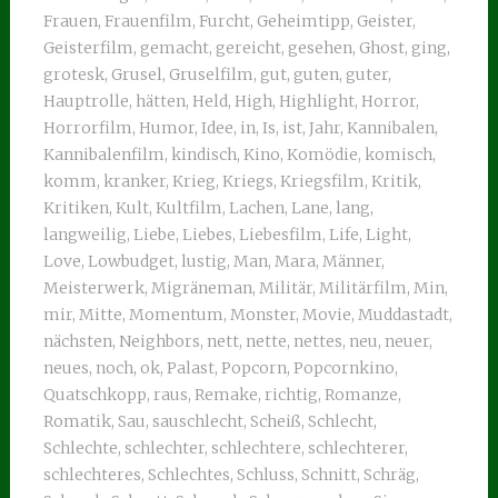
Frauen
,
Frauenfilm
,
Furcht
,
Geheimtipp
,
Geister
,
Geisterfilm
,
gemacht
,
gereicht
,
gesehen
,
Ghost
,
ging
,
grotesk
,
Grusel
,
Gruselfilm
,
gut
,
guten
,
guter
,
Hauptrolle
,
hätten
,
Held
,
High
,
Highlight
,
Horror
,
Horrorfilm
,
Humor
,
Idee
,
in
,
Is
,
ist
,
Jahr
,
Kannibalen
,
Kannibalenfilm
,
kindisch
,
Kino
,
Komödie
,
komisch
,
komm
,
kranker
,
Krieg
,
Kriegs
,
Kriegsfilm
,
Kritik
,
Kritiken
,
Kult
,
Kultfilm
,
Lachen
,
Lane
,
lang
,
langweilig
,
Liebe
,
Liebes
,
Liebesfilm
,
Life
,
Light
,
Love
,
Lowbudget
,
lustig
,
Man
,
Mara
,
Männer
,
Meisterwerk
,
Migräneman
,
Militär
,
Militärfilm
,
Min
,
mir
,
Mitte
,
Momentum
,
Monster
,
Movie
,
Muddastadt
,
nächsten
,
Neighbors
,
nett
,
nette
,
nettes
,
neu
,
neuer
,
neues
,
noch
,
ok
,
Palast
,
Popcorn
,
Popcornkino
,
Quatschkopp
,
raus
,
Remake
,
richtig
,
Romanze
,
Romatik
,
Sau
,
sauschlecht
,
Scheiß
,
Schlecht
,
Schlechte
,
schlechter
,
schlechtere
,
schlechterer
,
schlechteres
,
Schlechtes
,
Schluss
,
Schnitt
,
Schräg
,