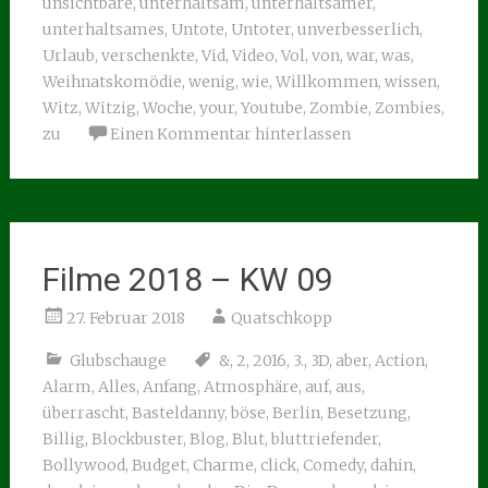
unsichtbare
,
unterhaltsam
,
unterhaltsamer
,
unterhaltsames
,
Untote
,
Untoter
,
unverbesserlich
,
Urlaub
,
verschenkte
,
Vid
,
Video
,
Vol
,
von
,
war
,
was
,
Weihnatskomödie
,
wenig
,
wie
,
Willkommen
,
wissen
,
Witz
,
Witzig
,
Woche
,
your
,
Youtube
,
Zombie
,
Zombies
,
zu
Einen Kommentar hinterlassen
Filme 2018 – KW 09
27. Februar 2018
Quatschkopp
Glubschauge
&
,
2
,
2016
,
3.
,
3D
,
aber
,
Action
,
Alarm
,
Alles
,
Anfang
,
Atmosphäre
,
auf
,
aus
,
überrascht
,
Basteldanny
,
böse
,
Berlin
,
Besetzung
,
Billig
,
Blockbuster
,
Blog
,
Blut
,
bluttriefender
,
Bollywood
,
Budget
,
Charme
,
click
,
Comedy
,
dahin
,