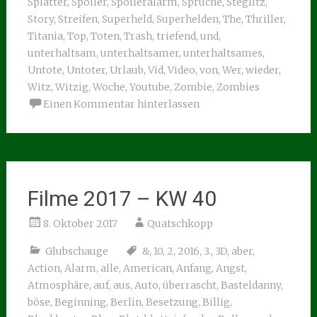
Splatter
,
Spoiler
,
Spoileralarm
,
Sprüche
,
Steglitz
,
Story
,
Streifen
,
Superheld
,
Superhelden
,
The
,
Thriller
,
Titania
,
Top
,
Toten
,
Trash
,
triefend
,
und
,
unterhaltsam
,
unterhaltsamer
,
unterhaltsames
,
Untote
,
Untoter
,
Urlaub
,
Vid
,
Video
,
von
,
Wer
,
wieder
,
Witz
,
Witzig
,
Woche
,
Youtube
,
Zombie
,
Zombies
Einen Kommentar hinterlassen
Filme 2017 – KW 40
8. Oktober 2017
Quatschkopp
Glubschauge
&
,
10
,
2
,
2016
,
3.
,
3D
,
aber
,
Action
,
Alarm
,
alle
,
American
,
Anfang
,
Angst
,
Atmosphäre
,
auf
,
aus
,
Auto
,
überrascht
,
Basteldanny
,
böse
,
Beginning
,
Berlin
,
Besetzung
,
Billig
,