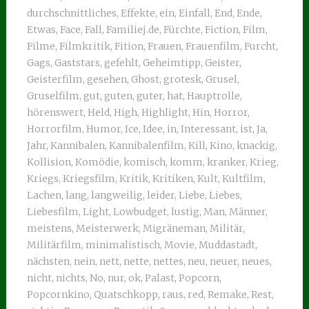
durchschnittliches
,
Effekte
,
ein
,
Einfall
,
End
,
Ende
,
Etwas
,
Face
,
Fall
,
Familiej.de
,
Fürchte
,
Fiction
,
Film
,
Filme
,
Filmkritik
,
Fition
,
Frauen
,
Frauenfilm
,
Furcht
,
Gags
,
Gaststars
,
gefehlt
,
Geheimtipp
,
Geister
,
Geisterfilm
,
gesehen
,
Ghost
,
grotesk
,
Grusel
,
Gruselfilm
,
gut
,
guten
,
guter
,
hat
,
Hauptrolle
,
hörenswert
,
Held
,
High
,
Highlight
,
Hin
,
Horror
,
Horrorfilm
,
Humor
,
Ice
,
Idee
,
in
,
Interessant
,
ist
,
Ja
,
Jahr
,
Kannibalen
,
Kannibalenfilm
,
Kill
,
Kino
,
knackig
,
Kollision
,
Komödie
,
komisch
,
komm
,
kranker
,
Krieg
,
Kriegs
,
Kriegsfilm
,
Kritik
,
Kritiken
,
Kult
,
Kultfilm
,
Lachen
,
lang
,
langweilig
,
leider
,
Liebe
,
Liebes
,
Liebesfilm
,
Light
,
Lowbudget
,
lustig
,
Man
,
Männer
,
meistens
,
Meisterwerk
,
Migräneman
,
Militär
,
Militärfilm
,
minimalistisch
,
Movie
,
Muddastadt
,
nächsten
,
nein
,
nett
,
nette
,
nettes
,
neu
,
neuer
,
neues
,
nicht
,
nichts
,
No
,
nur
,
ok
,
Palast
,
Popcorn
,
Popcornkino
,
Quatschkopp
,
raus
,
red
,
Remake
,
Rest
,