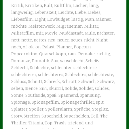
Kritik
,
Kritiken
,
Kult
,
Kultfilm
,
Lachen
,
lang
,
langweilig
,
Lebenszeit
,
Leichte
,
Liebe
,
Liebes
,
Liebesfilm
,
Light
,
Lowbudget
,
lustig
,
Man
,
Männer
,
möchte
,
Meisterwerk
,
Migräneman
,
Militär
,
Militärfilm
,
mir
,
Movie
,
Muddastadt
,
Mule
,
nächsten
,
nett
,
nette
,
nettes
,
neu
,
neuer
,
neues
,
nicht
,
Night
,
noch
,
of
,
ok
,
on
,
Palast
,
Planner
,
Popcorn
,
Popcornkino
,
Quatschkopp
,
raus
,
Remake
,
richtig
,
Romanze
,
Romatik
,
Sau
,
sauschlecht
,
Scheiß
,
Schlecht
,
Schlechte
,
schlechter
,
schlechtere
,
schlechterer
,
schlechteres
,
Schlechtes
,
schlechteste
,
Schluss
,
Schnitt
,
Schreck
,
Schrott
,
Schwach
,
Schwarz
,
sehen
,
Sience
,
SiFi
,
Skurril
,
Solide
,
Solider
,
solides
,
Sonne
,
Southside
,
Spaß
,
Spannend
,
Spannung
,
Spionage
,
Spionagefilm
,
Spionagethriller
,
spit
,
Splatter
,
Spoiler
,
Spoileralarm
,
Sprüche
,
Steglitz
,
Story
,
Streifen
,
Superheld
,
Superhelden
,
Teil
,
The
,
Thriller
,
Titania
,
Top
,
Trash
,
triefend
,
und
,