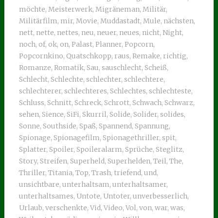
möchte
,
Meisterwerk
,
Migräneman
,
Militär
,
Militärfilm
,
mir
,
Movie
,
Muddastadt
,
Mule
,
nächsten
,
nett
,
nette
,
nettes
,
neu
,
neuer
,
neues
,
nicht
,
Night
,
noch
,
of
,
ok
,
on
,
Palast
,
Planner
,
Popcorn
,
Popcornkino
,
Quatschkopp
,
raus
,
Remake
,
richtig
,
Romanze
,
Romatik
,
Sau
,
sauschlecht
,
Scheiß
,
Schlecht
,
Schlechte
,
schlechter
,
schlechtere
,
schlechterer
,
schlechteres
,
Schlechtes
,
schlechteste
,
Schluss
,
Schnitt
,
Schreck
,
Schrott
,
Schwach
,
Schwarz
,
sehen
,
Sience
,
SiFi
,
Skurril
,
Solide
,
Solider
,
solides
,
Sonne
,
Southside
,
Spaß
,
Spannend
,
Spannung
,
Spionage
,
Spionagefilm
,
Spionagethriller
,
spit
,
Splatter
,
Spoiler
,
Spoileralarm
,
Sprüche
,
Steglitz
,
Story
,
Streifen
,
Superheld
,
Superhelden
,
Teil
,
The
,
Thriller
,
Titania
,
Top
,
Trash
,
triefend
,
und
,
unsichtbare
,
unterhaltsam
,
unterhaltsamer
,
unterhaltsames
,
Untote
,
Untoter
,
unverbesserlich
,
Urlaub
,
verschenkte
,
Vid
,
Video
,
Vol
,
von
,
war
,
was
,