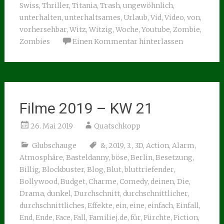
Swiss
,
Thriller
,
Titania
,
Trash
,
ungewöhnlich
,
unterhalten
,
unterhaltsames
,
Urlaub
,
Vid
,
Video
,
von
,
vorhersehbar
,
Witz
,
Witzig
,
Woche
,
Youtube
,
Zombie
,
Zombies
Einen Kommentar hinterlassen
Filme 2019 – KW 21
26. Mai 2019
Quatschkopp
Glubschauge
&
,
2019
,
3.
,
3D
,
Action
,
Alarm
,
Atmosphäre
,
Basteldanny
,
böse
,
Berlin
,
Besetzung
,
Billig
,
Blockbuster
,
Blog
,
Blut
,
bluttriefender
,
Bollywood
,
Budget
,
Charme
,
Comedy
,
deinen
,
Die
,
Drama
,
dunkel
,
Durchschnitt
,
durchschnittlicher
,
durchschnittliches
,
Effekte
,
ein
,
eine
,
einfach
,
Einfall
,
End
,
Ende
,
Face
,
Fall
,
Familiej.de
,
für
,
Fürchte
,
Fiction
,