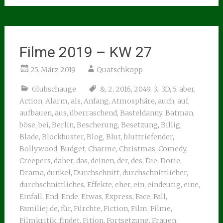
Filme 2019 – KW 27
25. März 2019
Quatschkopp
Glubschauge
&
,
2
,
2016
,
2049
,
3.
,
3D
,
5
,
aber
,
Action
,
Alarm
,
als
,
Anfang
,
Atmosphäre
,
auch
,
auf
,
aufbauen
,
aus
,
überraschend
,
Basteldanny
,
Batman
,
böse
,
bei
,
Berlin
,
Bescherung
,
Besetzung
,
Billig
,
Blade
,
Blockbuster
,
Blog
,
Blut
,
bluttriefender
,
Bollywood
,
Budget
,
Charme
,
Christmas
,
Comedy
,
Creepers
,
daher
,
das
,
deinen
,
der
,
des
,
Die
,
Dorie
,
Drama
,
dunkel
,
Durchschnitt
,
durchschnittlicher
,
durchschnittliches
,
Effekte
,
eher
,
ein
,
eindeutig
,
eine
,
Einfall
,
End
,
Ende
,
Etwas
,
Express
,
Face
,
Fall
,
Familiej.de
,
für
,
Fürchte
,
Fiction
,
Film
,
Filme
,
Filmkritik
,
findet
,
Fition
,
Fortsetzung
,
Frauen
,