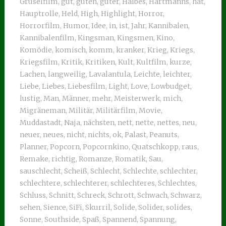
Gruselfilm
,
gut
,
guten
,
guter
,
Halbes
,
Hartmanns
,
hat
,
Hauptrolle
,
Held
,
High
,
Highlight
,
Horror
,
Horrorfilm
,
Humor
,
Idee
,
in
,
ist
,
Jahr
,
Kannibalen
,
Kannibalenfilm
,
Kingsman
,
Kingsmen
,
Kino
,
Komödie
,
komisch
,
komm
,
kranker
,
Krieg
,
Kriegs
,
Kriegsfilm
,
Kritik
,
Kritiken
,
Kult
,
Kultfilm
,
kurze
,
Lachen
,
langweilig
,
Lavalantula
,
Leichte
,
leichter
,
Liebe
,
Liebes
,
Liebesfilm
,
Light
,
Love
,
Lowbudget
,
lustig
,
Man
,
Männer
,
mehr
,
Meisterwerk
,
mich
,
Migräneman
,
Militär
,
Militärfilm
,
Movie
,
Muddastadt
,
Naja
,
nächsten
,
nett
,
nette
,
nettes
,
neu
,
neuer
,
neues
,
nicht
,
nichts
,
ok
,
Palast
,
Peanuts
,
Planner
,
Popcorn
,
Popcornkino
,
Quatschkopp
,
raus
,
Remake
,
richtig
,
Romanze
,
Romatik
,
Sau
,
sauschlecht
,
Scheiß
,
Schlecht
,
Schlechte
,
schlechter
,
schlechtere
,
schlechterer
,
schlechteres
,
Schlechtes
,
Schluss
,
Schnitt
,
Schreck
,
Schrott
,
Schwach
,
Schwarz
,
sehen
,
Sience
,
SiFi
,
Skurril
,
Solide
,
Solider
,
solides
,
Sonne
,
Southside
,
Spaß
,
Spannend
,
Spannung
,