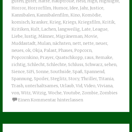
guten
,
guter
,
Hatte
,
Hauptrolle
,
Held
,
High
,
Highlight
,
Horror
,
Horrorfilm
,
Humor
,
Idee
,
Jahr
,
Justice
,
Kannibalen
,
Kannibalenfilm
,
Kino
,
Komödie
,
komisch
,
kranker
,
Krieg
,
Kriegs
,
Kriegsfilm
,
Kritik
,
Kritiken
,
Kult
,
Lachen
,
langweilig
,
Late
,
League
,
Liebe
,
lustig
,
Männer
,
Migräneman
,
Movie
,
Muddastadt
,
Mulan
,
nächsten
,
nett
,
nette
,
neuer
,
neues
,
ok
,
Okja
,
Palast
,
Phases
,
Popcorn
,
Popcornkino
,
Prayer
,
Quatschkopp
,
raus
,
Remake
,
richtig
,
Schlecht
,
Schlechte
,
Schluss
,
Schwarz
,
sehen
,
Sience
,
SiFi
,
Sonne
,
Southside
,
Spaß
,
Spannend
,
Spannung
,
Spoiler
,
Steglitz
,
Story
,
Thriller
,
Titania
,
Trash
,
unterhaltsames
,
Urlaub
,
Vid
,
Video
,
Viviana
,
von
,
Witz
,
Witzig
,
Woche
,
Youtube
,
Zombie
,
Zombies
Einen Kommentar hinterlassen