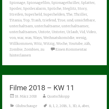
Spionage
,
Spionagefilm
,
Spionagethriller
,
Splatter
,
Spoiler
,
Spoileralarm
,
Sprüche
,
Steglitz
,
Story
,
Streifen
,
Superheld
,
Superhelden
,
The
,
Thriller
,
Titania
,
Top
,
Trash
,
triefend
,
True
,
und
,
unsichtbare
,
unterhaltsam
,
unterhaltsame
,
unterhaltsamer
,
unterhaltsames
,
Untote
,
Untoter
,
Urlaub
,
Vid
,
Video
,
von
,
war
,
was
,
Ways
,
Weihnatskomödie
,
wenig
,
Willkommen
,
Witz
,
Witzig
,
Woche
,
Youtube
,
zäh
,
Zombie
,
Zombies
,
zu
Einen Kommentar
hinterlassen
Filme 2018 – KW 11
18. März 2018
Quatschkopp
Glubschauge
&
,
1
,
2
,
2016
,
3.
,
3D
,
A
,
aber
,