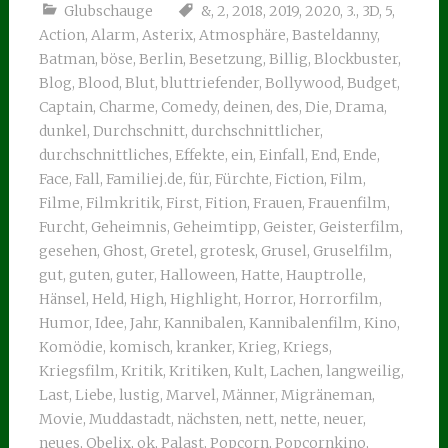
Glubschauge
&
,
2
,
2018
,
2019
,
2020
,
3.
,
3D
,
5
,
Action
,
Alarm
,
Asterix
,
Atmosphäre
,
Basteldanny
,
Batman
,
böse
,
Berlin
,
Besetzung
,
Billig
,
Blockbuster
,
Blog
,
Blood
,
Blut
,
bluttriefender
,
Bollywood
,
Budget
,
Captain
,
Charme
,
Comedy
,
deinen
,
des
,
Die
,
Drama
,
dunkel
,
Durchschnitt
,
durchschnittlicher
,
durchschnittliches
,
Effekte
,
ein
,
Einfall
,
End
,
Ende
,
Face
,
Fall
,
Familiej.de
,
für
,
Fürchte
,
Fiction
,
Film
,
Filme
,
Filmkritik
,
First
,
Fition
,
Frauen
,
Frauenfilm
,
Furcht
,
Geheimnis
,
Geheimtipp
,
Geister
,
Geisterfilm
,
gesehen
,
Ghost
,
Gretel
,
grotesk
,
Grusel
,
Gruselfilm
,
gut
,
guten
,
guter
,
Halloween
,
Hatte
,
Hauptrolle
,
Hänsel
,
Held
,
High
,
Highlight
,
Horror
,
Horrorfilm
,
Humor
,
Idee
,
Jahr
,
Kannibalen
,
Kannibalenfilm
,
Kino
,
Komödie
,
komisch
,
kranker
,
Krieg
,
Kriegs
,
Kriegsfilm
,
Kritik
,
Kritiken
,
Kult
,
Lachen
,
langweilig
,
Last
,
Liebe
,
lustig
,
Marvel
,
Männer
,
Migräneman
,
Movie
,
Muddastadt
,
nächsten
,
nett
,
nette
,
neuer
,
neues
,
Obelix
,
ok
,
Palast
,
Popcorn
,
Popcornkino
,