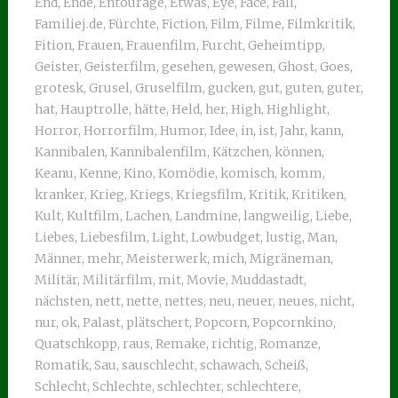
End
,
Ende
,
Entourage
,
Etwas
,
Eye
,
Face
,
Fall
,
Familiej.de
,
Fürchte
,
Fiction
,
Film
,
Filme
,
Filmkritik
,
Fition
,
Frauen
,
Frauenfilm
,
Furcht
,
Geheimtipp
,
Geister
,
Geisterfilm
,
gesehen
,
gewesen
,
Ghost
,
Goes
,
grotesk
,
Grusel
,
Gruselfilm
,
gucken
,
gut
,
guten
,
guter
,
hat
,
Hauptrolle
,
hätte
,
Held
,
her
,
High
,
Highlight
,
Horror
,
Horrorfilm
,
Humor
,
Idee
,
in
,
ist
,
Jahr
,
kann
,
Kannibalen
,
Kannibalenfilm
,
Kätzchen
,
können
,
Keanu
,
Kenne
,
Kino
,
Komödie
,
komisch
,
komm
,
kranker
,
Krieg
,
Kriegs
,
Kriegsfilm
,
Kritik
,
Kritiken
,
Kult
,
Kultfilm
,
Lachen
,
Landmine
,
langweilig
,
Liebe
,
Liebes
,
Liebesfilm
,
Light
,
Lowbudget
,
lustig
,
Man
,
Männer
,
mehr
,
Meisterwerk
,
mich
,
Migräneman
,
Militär
,
Militärfilm
,
mit
,
Movie
,
Muddastadt
,
nächsten
,
nett
,
nette
,
nettes
,
neu
,
neuer
,
neues
,
nicht
,
nur
,
ok
,
Palast
,
plätschert
,
Popcorn
,
Popcornkino
,
Quatschkopp
,
raus
,
Remake
,
richtig
,
Romanze
,
Romatik
,
Sau
,
sauschlecht
,
schawach
,
Scheiß
,
Schlecht
,
Schlechte
,
schlechter
,
schlechtere
,