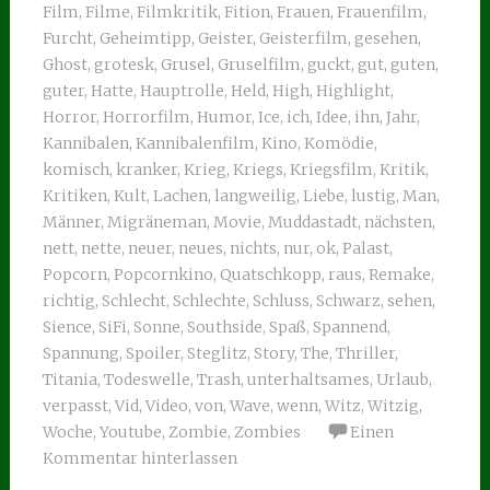
Film
,
Filme
,
Filmkritik
,
Fition
,
Frauen
,
Frauenfilm
,
Furcht
,
Geheimtipp
,
Geister
,
Geisterfilm
,
gesehen
,
Ghost
,
grotesk
,
Grusel
,
Gruselfilm
,
guckt
,
gut
,
guten
,
guter
,
Hatte
,
Hauptrolle
,
Held
,
High
,
Highlight
,
Horror
,
Horrorfilm
,
Humor
,
Ice
,
ich
,
Idee
,
ihn
,
Jahr
,
Kannibalen
,
Kannibalenfilm
,
Kino
,
Komödie
,
komisch
,
kranker
,
Krieg
,
Kriegs
,
Kriegsfilm
,
Kritik
,
Kritiken
,
Kult
,
Lachen
,
langweilig
,
Liebe
,
lustig
,
Man
,
Männer
,
Migräneman
,
Movie
,
Muddastadt
,
nächsten
,
nett
,
nette
,
neuer
,
neues
,
nichts
,
nur
,
ok
,
Palast
,
Popcorn
,
Popcornkino
,
Quatschkopp
,
raus
,
Remake
,
richtig
,
Schlecht
,
Schlechte
,
Schluss
,
Schwarz
,
sehen
,
Sience
,
SiFi
,
Sonne
,
Southside
,
Spaß
,
Spannend
,
Spannung
,
Spoiler
,
Steglitz
,
Story
,
The
,
Thriller
,
Titania
,
Todeswelle
,
Trash
,
unterhaltsames
,
Urlaub
,
verpasst
,
Vid
,
Video
,
von
,
Wave
,
wenn
,
Witz
,
Witzig
,
Woche
,
Youtube
,
Zombie
,
Zombies
Einen
Kommentar hinterlassen