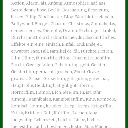
Action
,
Alarm
,
als
,
Anfang
,
Atmosphäre
,
auf
,
aus
,
Basteldanny
,
böse
,
Berlin
,
Bescherung
,
Besetzung
,
besser
,
Billig
,
Blockbuster
,
Blog
,
Blut
,
bluttriefender
,
Bollywood
,
Budget
,
Charme
,
Christmas
,
Comedy
,
das
,
deinen
,
der
,
des
,
Die
,
dolle
,
Drama
,
Dschungel
,
dunkel
,
Durchschnitt
,
durchschnittlicher
,
durchschnittliches
,
Effekte
,
ein
,
eine
,
einfach
,
Einfall
,
End
,
Ende
,
er
,
erwartet
,
Face
,
Fall
,
Familiej.de
,
für
,
Fürchte
,
Fiction
,
Film
,
Filme
,
Filmkritik
,
Fition
,
Frauen
,
Frauenfilm
,
Furcht
,
Gast
,
gefallen
,
Geheimtipp
,
geht
,
Geister
,
Geisterfilm
,
gemacht
,
gesehen
,
Ghost
,
Grave
,
grotesk
,
Grusel
,
Gruselfilm
,
gut
,
guten
,
guter
,
hat
,
Hauptrolle
,
Held
,
High
,
Highlight
,
Horror
,
Horrorfilm
,
Humor
,
I
,
ich
,
Idee
,
im
,
in
,
ist
,
Jahr
,
Jumanji
,
Kannibalen
,
Kannibalenfilm
,
Kino
,
Komödie
,
komisch
,
komm
,
kranker
,
Krieg
,
Kriegs
,
Kriegsfilm
,
Kritik
,
Kritiken
,
Kult
,
Kultfilm
,
Lachen
,
lang
,
langweilig
,
Lebenszeit
,
Leichte
,
Liebe
,
Liebes
,
Liebesfilm
,
Light
,
Lowbudget
,
lustig
,
Man
,
Männer
,