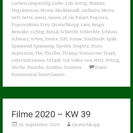
Lachen
,
langweilig
,
Liebe
,
Life
,
lustig
,
Männer
,
Migräneman
,
Movie
,
Muddastadt
,
nächsten
,
Nerve
,
nett
,
nette
,
neuer
,
neues
,
of
,
ok
,
Palast
,
Popcorn
,
Popcornkino
,
Prey
,
Quatschkopp
,
raus
,
Reign
,
Remake
,
richtig
,
Ritual
,
Schlecht
,
Schlechte
,
Schluss
,
Schwarz
,
sehen
,
Sience
,
SiFi
,
Sonne
,
Southside
,
Spaß
,
Spannend
,
Spannung
,
Spoiler
,
Steglitz
,
Story
,
Superman
,
The
,
Thriller
,
Titania
,
Tomorrow
,
Trash
,
unterhaltsames
,
Urlaub
,
Vid
,
Video
,
von
,
Witz
,
Witzig
,
Woche
,
Youtube
,
Zombie
,
Zombies
Einen
Kommentar hinterlassen
Filme 2020 – KW 39
26. September 2020
Quatschkopp