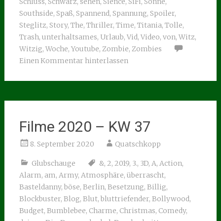
Schluss
,
Schwarz
,
sehen
,
Sience
,
SiFi
,
Sonne
,
Southside
,
Spaß
,
Spannend
,
Spannung
,
Spoiler
,
Steglitz
,
Story
,
The
,
Thriller
,
Time
,
Titania
,
Tolle
,
Trash
,
unterhaltsames
,
Urlaub
,
Vid
,
Video
,
von
,
Witz
,
Witzig
,
Woche
,
Youtube
,
Zombie
,
Zombies
Einen Kommentar hinterlassen
Filme 2020 – KW 37
8. September 2020
Quatschkopp
Glubschauge
&
,
2
,
2019
,
3.
,
3D
,
A
,
Action
,
Alarm
,
am
,
Army
,
Atmosphäre
,
überrascht
,
Basteldanny
,
böse
,
Berlin
,
Besetzung
,
Billig
,
Blockbuster
,
Blog
,
Blut
,
bluttriefender
,
Bollywood
,
Budget
,
Bumblebee
,
Charme
,
Christmas
,
Comedy
,