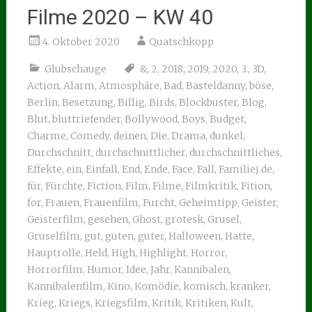
Filme 2020 – KW 40
4. Oktober 2020
Quatschkopp
Glubschauge
&
,
2
,
2018
,
2019
,
2020
,
3.
,
3D
,
Action
,
Alarm
,
Atmosphäre
,
Bad
,
Basteldanny
,
böse
,
Berlin
,
Besetzung
,
Billig
,
Birds
,
Blockbuster
,
Blog
,
Blut
,
bluttriefender
,
Bollywood
,
Boys
,
Budget
,
Charme
,
Comedy
,
deinen
,
Die
,
Drama
,
dunkel
,
Durchschnitt
,
durchschnittlicher
,
durchschnittliches
,
Effekte
,
ein
,
Einfall
,
End
,
Ende
,
Face
,
Fall
,
Familiej.de
,
für
,
Fürchte
,
Fiction
,
Film
,
Filme
,
Filmkritik
,
Fition
,
for
,
Frauen
,
Frauenfilm
,
Furcht
,
Geheimtipp
,
Geister
,
Geisterfilm
,
gesehen
,
Ghost
,
grotesk
,
Grusel
,
Gruselfilm
,
gut
,
guten
,
guter
,
Halloween
,
Hatte
,
Hauptrolle
,
Held
,
High
,
Highlight
,
Horror
,
Horrorfilm
,
Humor
,
Idee
,
Jahr
,
Kannibalen
,
Kannibalenfilm
,
Kino
,
Komödie
,
komisch
,
kranker
,
Krieg
,
Kriegs
,
Kriegsfilm
,
Kritik
,
Kritiken
,
Kult
,