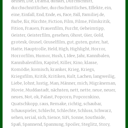
deinen
,
Die
,
Drama
,
dunkel
,
Durchschnitt
,
durchschnittlicher
,
durchschnittliches
,
Effekte
,
ein
,
eine
,
Einfall
,
End
,
Ende
,
es
,
Face
,
Fall
,
Familiej.de
,
Farbe
,
für
,
Fürchte
,
Fiction
,
Film
,
Filme
,
Filmkritik
,
Fition
,
Frauen
,
Frauenfilm
,
Furcht
,
Geheimtipp
,
Geister
,
Geisterfilm
,
gesehen
,
Ghost
,
Gier
,
Gold
,
grotesk
,
Grusel
,
Gruselfilm
,
gut
,
guten
,
guter
,
hat
,
Hatte
,
Hauptrolle
,
Held
,
High
,
Highlight
,
Horror
,
Horrorfilm
,
Humor
,
Hush
,
I
,
Idee
,
Jahr
,
Kannibalen
,
Kannibalenfilm
,
Kapitel
,
Killer
,
Kino
,
klasse
,
Komödie
,
komisch
,
kranker
,
Krieg
,
Kriegs
,
Kriegsfilm
,
Kritik
,
Kritiken
,
Kult
,
Lachen
,
langweilig
,
Liebe
,
lohnt
,
lustig
,
Man
,
Männer
,
mich
,
Migräneman
,
Movie
,
Muddastadt
,
nächsten
,
nett
,
nette
,
neue
,
neuer
,
neues
,
Not
,
ok
,
Palast
,
Popcorn
,
Popcornkino
,
Quatschkopp
,
raus
,
Remake
,
richtig
,
schaubar
,
Schauspieler
,
Schlecht
,
Schlechte
,
Schluss
,
Schwarz
,
sehen
,
serial
,
sich
,
Sience
,
SiFi
,
Sonne
,
Southside
,
Spaß
,
Spannend
,
Spannung
,
Spoiler
,
Steglitz
,
Story
,