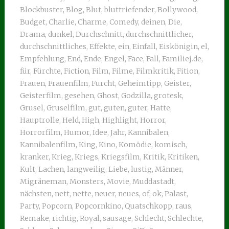
Blockbuster
,
Blog
,
Blut
,
bluttriefender
,
Bollywood
,
Budget
,
Charlie
,
Charme
,
Comedy
,
deinen
,
Die
,
Drama
,
dunkel
,
Durchschnitt
,
durchschnittlicher
,
durchschnittliches
,
Effekte
,
ein
,
Einfall
,
Eiskönigin
,
el
,
Empfehlung
,
End
,
Ende
,
Engel
,
Face
,
Fall
,
Familiej.de
,
für
,
Fürchte
,
Fiction
,
Film
,
Filme
,
Filmkritik
,
Fition
,
Frauen
,
Frauenfilm
,
Furcht
,
Geheimtipp
,
Geister
,
Geisterfilm
,
gesehen
,
Ghost
,
Godzilla
,
grotesk
,
Grusel
,
Gruselfilm
,
gut
,
guten
,
guter
,
Hatte
,
Hauptrolle
,
Held
,
High
,
Highlight
,
Horror
,
Horrorfilm
,
Humor
,
Idee
,
Jahr
,
Kannibalen
,
Kannibalenfilm
,
King
,
Kino
,
Komödie
,
komisch
,
kranker
,
Krieg
,
Kriegs
,
Kriegsfilm
,
Kritik
,
Kritiken
,
Kult
,
Lachen
,
langweilig
,
Liebe
,
lustig
,
Männer
,
Migräneman
,
Monsters
,
Movie
,
Muddastadt
,
nächsten
,
nett
,
nette
,
neuer
,
neues
,
of
,
ok
,
Palast
,
Party
,
Popcorn
,
Popcornkino
,
Quatschkopp
,
raus
,
Remake
,
richtig
,
Royal
,
sausage
,
Schlecht
,
Schlechte
,