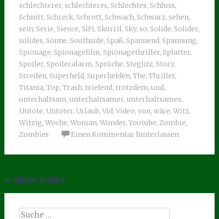
schlechterer
,
schlechteres
,
Schlechtes
,
Schluss
,
Schnitt
,
Schreck
,
Schrott
,
Schwach
,
Schwarz
,
sehen
,
sein
,
Serie
,
Sience
,
SiFi
,
Skurril
,
Sky
,
so
,
Solide
,
Solider
,
solides
,
Sonne
,
Southside
,
Spaß
,
Spannend
,
Spannung
,
Spionage
,
Spionagefilm
,
Spionagethriller
,
Splatter
,
Spoiler
,
Spoileralarm
,
Sprüche
,
Steglitz
,
Story
,
Streifen
,
Superheld
,
Superhelden
,
The
,
Thriller
,
Titania
,
Top
,
Trash
,
triefend
,
trotzdem
,
und
,
unterhaltsam
,
unterhaltsamer
,
unterhaltsames
,
Untote
,
Untoter
,
Urlaub
,
Vid
,
Video
,
von
,
wäre
,
Witz
,
Witzig
,
Woche
,
Woman
,
Wonder
,
Youtube
,
Zombie
,
Zombies
Einen Kommentar hinterlassen
Beitragsnavigation
←
Ältere Artikel
Suche