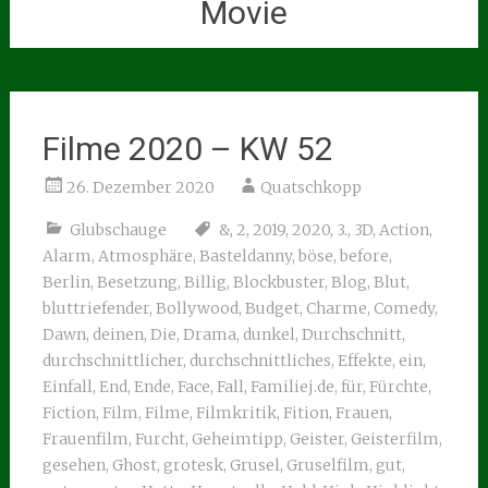
Movie
Filme 2020 – KW 52
26. Dezember 2020
Quatschkopp
Glubschauge
&
,
2
,
2019
,
2020
,
3.
,
3D
,
Action
,
Alarm
,
Atmosphäre
,
Basteldanny
,
böse
,
before
,
Berlin
,
Besetzung
,
Billig
,
Blockbuster
,
Blog
,
Blut
,
bluttriefender
,
Bollywood
,
Budget
,
Charme
,
Comedy
,
Dawn
,
deinen
,
Die
,
Drama
,
dunkel
,
Durchschnitt
,
durchschnittlicher
,
durchschnittliches
,
Effekte
,
ein
,
Einfall
,
End
,
Ende
,
Face
,
Fall
,
Familiej.de
,
für
,
Fürchte
,
Fiction
,
Film
,
Filme
,
Filmkritik
,
Fition
,
Frauen
,
Frauenfilm
,
Furcht
,
Geheimtipp
,
Geister
,
Geisterfilm
,
gesehen
,
Ghost
,
grotesk
,
Grusel
,
Gruselfilm
,
gut
,