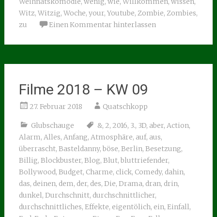
Weihnatskomödie
,
wenig
,
wie
,
Willkommen
,
wissen
,
Witz
,
Witzig
,
Woche
,
your
,
Youtube
,
Zombie
,
Zombies
,
zu
Einen Kommentar hinterlassen
Filme 2018 – KW 09
27. Februar 2018
Quatschkopp
Glubschauge
&
,
2
,
2016
,
3.
,
3D
,
aber
,
Action
,
Alarm
,
Alles
,
Anfang
,
Atmosphäre
,
auf
,
aus
,
überrascht
,
Basteldanny
,
böse
,
Berlin
,
Besetzung
,
Billig
,
Blockbuster
,
Blog
,
Blut
,
bluttriefender
,
Bollywood
,
Budget
,
Charme
,
click
,
Comedy
,
dahin
,
das
,
deinen
,
dem
,
der
,
des
,
Die
,
Drama
,
dran
,
drin
,
dunkel
,
Durchschnitt
,
durchschnittlicher
,
durchschnittliches
,
Effekte
,
eigentölich
,
ein
,
Einfall
,