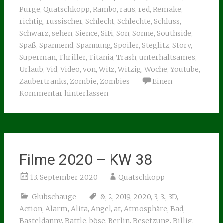
Purge
,
Quatschkopp
,
Rambo
,
raus
,
red
,
Remake
,
richtig
,
russischer
,
Schlecht
,
Schlechte
,
Schluss
,
Schwarz
,
sehen
,
Sience
,
SiFi
,
Son
,
Sonne
,
Southside
,
Spaß
,
Spannend
,
Spannung
,
Spoiler
,
Steglitz
,
Story
,
Superman
,
Thriller
,
Titania
,
Trash
,
unterhaltsames
,
Urlaub
,
Vid
,
Video
,
von
,
Witz
,
Witzig
,
Woche
,
Youtube
,
Zaubertranks
,
Zombie
,
Zombies
Einen
Kommentar hinterlassen
Filme 2020 – KW 38
13. September 2020
Quatschkopp
Glubschauge
&
,
2
,
2019
,
2020
,
3
,
3.
,
3D
,
Action
,
Alarm
,
Alita
,
Angel
,
at
,
Atmosphäre
,
Bad
,
Basteldanny
,
Battle
,
böse
,
Berlin
,
Besetzung
,
Billig
,