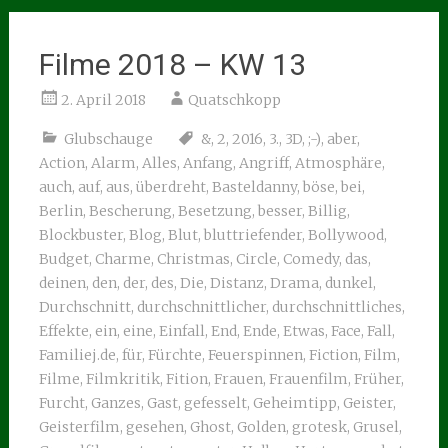
Filme 2018 – KW 13
2. April 2018
Quatschkopp
Glubschauge
&
,
2
,
2016
,
3.
,
3D
,
;-)
,
aber
,
Action
,
Alarm
,
Alles
,
Anfang
,
Angriff
,
Atmosphäre
,
auch
,
auf
,
aus
,
überdreht
,
Basteldanny
,
böse
,
bei
,
Berlin
,
Bescherung
,
Besetzung
,
besser
,
Billig
,
Blockbuster
,
Blog
,
Blut
,
bluttriefender
,
Bollywood
,
Budget
,
Charme
,
Christmas
,
Circle
,
Comedy
,
das
,
deinen
,
den
,
der
,
des
,
Die
,
Distanz
,
Drama
,
dunkel
,
Durchschnitt
,
durchschnittlicher
,
durchschnittliches
,
Effekte
,
ein
,
eine
,
Einfall
,
End
,
Ende
,
Etwas
,
Face
,
Fall
,
Familiej.de
,
für
,
Fürchte
,
Feuerspinnen
,
Fiction
,
Film
,
Filme
,
Filmkritik
,
Fition
,
Frauen
,
Frauenfilm
,
Früher
,
Furcht
,
Ganzes
,
Gast
,
gefesselt
,
Geheimtipp
,
Geister
,
Geisterfilm
,
gesehen
,
Ghost
,
Golden
,
grotesk
,
Grusel
,