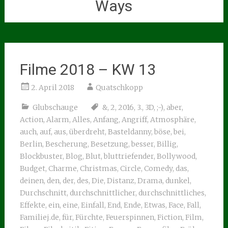
Ways
Filme 2018 – KW 13
2. April 2018
Quatschkopp
Glubschauge
&
,
2
,
2016
,
3.
,
3D
,
;-)
,
aber
,
Action
,
Alarm
,
Alles
,
Anfang
,
Angriff
,
Atmosphäre
,
auch
,
auf
,
aus
,
überdreht
,
Basteldanny
,
böse
,
bei
,
Berlin
,
Bescherung
,
Besetzung
,
besser
,
Billig
,
Blockbuster
,
Blog
,
Blut
,
bluttriefender
,
Bollywood
,
Budget
,
Charme
,
Christmas
,
Circle
,
Comedy
,
das
,
deinen
,
den
,
der
,
des
,
Die
,
Distanz
,
Drama
,
dunkel
,
Durchschnitt
,
durchschnittlicher
,
durchschnittliches
,
Effekte
,
ein
,
eine
,
Einfall
,
End
,
Ende
,
Etwas
,
Face
,
Fall
,
Familiej.de
,
für
,
Fürchte
,
Feuerspinnen
,
Fiction
,
Film
,