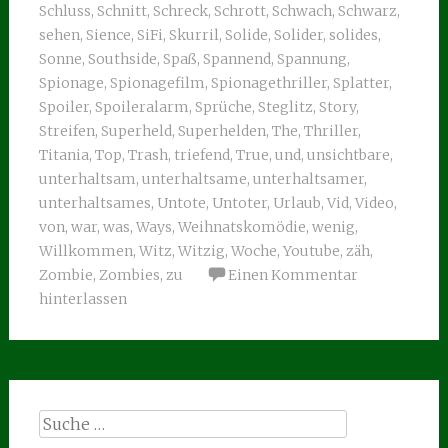
Schluss
,
Schnitt
,
Schreck
,
Schrott
,
Schwach
,
Schwarz
,
sehen
,
Sience
,
SiFi
,
Skurril
,
Solide
,
Solider
,
solides
,
Sonne
,
Southside
,
Spaß
,
Spannend
,
Spannung
,
Spionage
,
Spionagefilm
,
Spionagethriller
,
Splatter
,
Spoiler
,
Spoileralarm
,
Sprüche
,
Steglitz
,
Story
,
Streifen
,
Superheld
,
Superhelden
,
The
,
Thriller
,
Titania
,
Top
,
Trash
,
triefend
,
True
,
und
,
unsichtbare
,
unterhaltsam
,
unterhaltsame
,
unterhaltsamer
,
unterhaltsames
,
Untote
,
Untoter
,
Urlaub
,
Vid
,
Video
,
von
,
war
,
was
,
Ways
,
Weihnatskomödie
,
wenig
,
Willkommen
,
Witz
,
Witzig
,
Woche
,
Youtube
,
zäh
,
Zombie
,
Zombies
,
zu
Einen Kommentar
hinterlassen
Suche
nach: