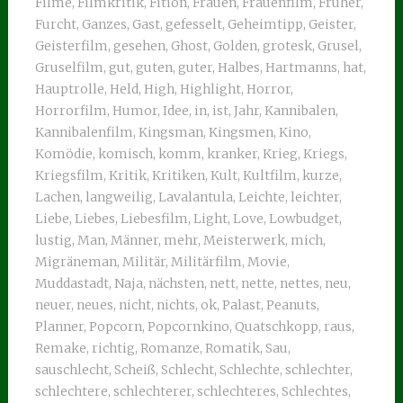
Filme
,
Filmkritik
,
Fition
,
Frauen
,
Frauenfilm
,
Früher
,
Furcht
,
Ganzes
,
Gast
,
gefesselt
,
Geheimtipp
,
Geister
,
Geisterfilm
,
gesehen
,
Ghost
,
Golden
,
grotesk
,
Grusel
,
Gruselfilm
,
gut
,
guten
,
guter
,
Halbes
,
Hartmanns
,
hat
,
Hauptrolle
,
Held
,
High
,
Highlight
,
Horror
,
Horrorfilm
,
Humor
,
Idee
,
in
,
ist
,
Jahr
,
Kannibalen
,
Kannibalenfilm
,
Kingsman
,
Kingsmen
,
Kino
,
Komödie
,
komisch
,
komm
,
kranker
,
Krieg
,
Kriegs
,
Kriegsfilm
,
Kritik
,
Kritiken
,
Kult
,
Kultfilm
,
kurze
,
Lachen
,
langweilig
,
Lavalantula
,
Leichte
,
leichter
,
Liebe
,
Liebes
,
Liebesfilm
,
Light
,
Love
,
Lowbudget
,
lustig
,
Man
,
Männer
,
mehr
,
Meisterwerk
,
mich
,
Migräneman
,
Militär
,
Militärfilm
,
Movie
,
Muddastadt
,
Naja
,
nächsten
,
nett
,
nette
,
nettes
,
neu
,
neuer
,
neues
,
nicht
,
nichts
,
ok
,
Palast
,
Peanuts
,
Planner
,
Popcorn
,
Popcornkino
,
Quatschkopp
,
raus
,
Remake
,
richtig
,
Romanze
,
Romatik
,
Sau
,
sauschlecht
,
Scheiß
,
Schlecht
,
Schlechte
,
schlechter
,
schlechtere
,
schlechterer
,
schlechteres
,
Schlechtes
,