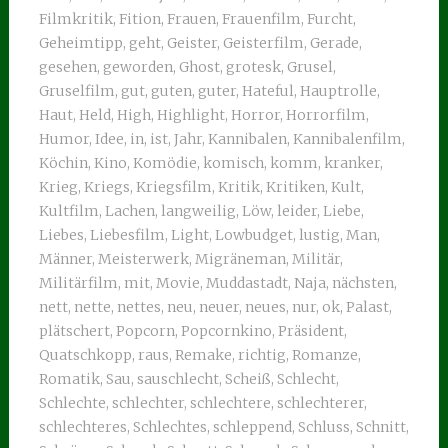
Filmkritik
,
Fition
,
Frauen
,
Frauenfilm
,
Furcht
,
Geheimtipp
,
geht
,
Geister
,
Geisterfilm
,
Gerade
,
gesehen
,
geworden
,
Ghost
,
grotesk
,
Grusel
,
Gruselfilm
,
gut
,
guten
,
guter
,
Hateful
,
Hauptrolle
,
Haut
,
Held
,
High
,
Highlight
,
Horror
,
Horrorfilm
,
Humor
,
Idee
,
in
,
ist
,
Jahr
,
Kannibalen
,
Kannibalenfilm
,
Köchin
,
Kino
,
Komödie
,
komisch
,
komm
,
kranker
,
Krieg
,
Kriegs
,
Kriegsfilm
,
Kritik
,
Kritiken
,
Kult
,
Kultfilm
,
Lachen
,
langweilig
,
Löw
,
leider
,
Liebe
,
Liebes
,
Liebesfilm
,
Light
,
Lowbudget
,
lustig
,
Man
,
Männer
,
Meisterwerk
,
Migräneman
,
Militär
,
Militärfilm
,
mit
,
Movie
,
Muddastadt
,
Naja
,
nächsten
,
nett
,
nette
,
nettes
,
neu
,
neuer
,
neues
,
nur
,
ok
,
Palast
,
plätschert
,
Popcorn
,
Popcornkino
,
Präsident
,
Quatschkopp
,
raus
,
Remake
,
richtig
,
Romanze
,
Romatik
,
Sau
,
sauschlecht
,
Scheiß
,
Schlecht
,
Schlechte
,
schlechter
,
schlechtere
,
schlechterer
,
schlechteres
,
Schlechtes
,
schleppend
,
Schluss
,
Schnitt
,