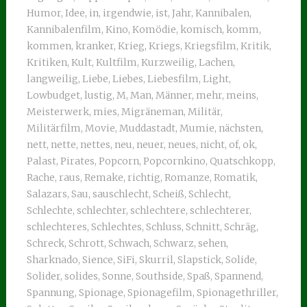
Humor
,
Idee
,
in
,
irgendwie
,
ist
,
Jahr
,
Kannibalen
,
Kannibalenfilm
,
Kino
,
Komödie
,
komisch
,
komm
,
kommen
,
kranker
,
Krieg
,
Kriegs
,
Kriegsfilm
,
Kritik
,
Kritiken
,
Kult
,
Kultfilm
,
Kurzweilig
,
Lachen
,
langweilig
,
Liebe
,
Liebes
,
Liebesfilm
,
Light
,
Lowbudget
,
lustig
,
M
,
Man
,
Männer
,
mehr
,
meins
,
Meisterwerk
,
mies
,
Migräneman
,
Militär
,
Militärfilm
,
Movie
,
Muddastadt
,
Mumie
,
nächsten
,
nett
,
nette
,
nettes
,
neu
,
neuer
,
neues
,
nicht
,
of
,
ok
,
Palast
,
Pirates
,
Popcorn
,
Popcornkino
,
Quatschkopp
,
Rache
,
raus
,
Remake
,
richtig
,
Romanze
,
Romatik
,
Salazars
,
Sau
,
sauschlecht
,
Scheiß
,
Schlecht
,
Schlechte
,
schlechter
,
schlechtere
,
schlechterer
,
schlechteres
,
Schlechtes
,
Schluss
,
Schnitt
,
Schräg
,
Schreck
,
Schrott
,
Schwach
,
Schwarz
,
sehen
,
Sharknado
,
Sience
,
SiFi
,
Skurril
,
Slapstick
,
Solide
,
Solider
,
solides
,
Sonne
,
Southside
,
Spaß
,
Spannend
,
Spannung
,
Spionage
,
Spionagefilm
,
Spionagethriller
,