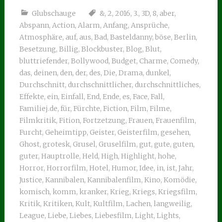
Glubschauge
&
,
2
,
2016
,
3.
,
3D
,
8
,
aber
,
Abspann
,
Action
,
Alarm
,
Anfang
,
Ansprüche
,
Atmosphäre
,
auf
,
aus
,
Bad
,
Basteldanny
,
böse
,
Berlin
,
Besetzung
,
Billig
,
Blockbuster
,
Blog
,
Blut
,
bluttriefender
,
Bollywood
,
Budget
,
Charme
,
Comedy
,
das
,
deinen
,
den
,
der
,
des
,
Die
,
Drama
,
dunkel
,
Durchschnitt
,
durchschnittlicher
,
durchschnittliches
,
Effekte
,
ein
,
Einfall
,
End
,
Ende
,
es
,
Face
,
Fall
,
Familiej.de
,
für
,
Fürchte
,
Fiction
,
Film
,
Filme
,
Filmkritik
,
Fition
,
Fortzetzung
,
Frauen
,
Frauenfilm
,
Furcht
,
Geheimtipp
,
Geister
,
Geisterfilm
,
gesehen
,
Ghost
,
grotesk
,
Grusel
,
Gruselfilm
,
gut
,
gute
,
guten
,
guter
,
Hauptrolle
,
Held
,
High
,
Highlight
,
hohe
,
Horror
,
Horrorfilm
,
Hotel
,
Humor
,
Idee
,
in
,
ist
,
Jahr
,
Justice
,
Kannibalen
,
Kannibalenfilm
,
Kino
,
Komödie
,
komisch
,
komm
,
kranker
,
Krieg
,
Kriegs
,
Kriegsfilm
,
Kritik
,
Kritiken
,
Kult
,
Kultfilm
,
Lachen
,
langweilig
,
League
,
Liebe
,
Liebes
,
Liebesfilm
,
Light
,
Lights
,