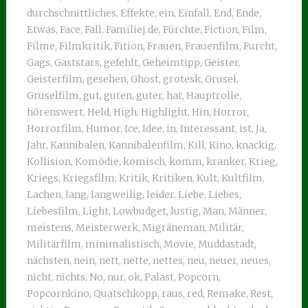
durchschnittliches
,
Effekte
,
ein
,
Einfall
,
End
,
Ende
,
Etwas
,
Face
,
Fall
,
Familiej.de
,
Fürchte
,
Fiction
,
Film
,
Filme
,
Filmkritik
,
Fition
,
Frauen
,
Frauenfilm
,
Furcht
,
Gags
,
Gaststars
,
gefehlt
,
Geheimtipp
,
Geister
,
Geisterfilm
,
gesehen
,
Ghost
,
grotesk
,
Grusel
,
Gruselfilm
,
gut
,
guten
,
guter
,
hat
,
Hauptrolle
,
hörenswert
,
Held
,
High
,
Highlight
,
Hin
,
Horror
,
Horrorfilm
,
Humor
,
Ice
,
Idee
,
in
,
Interessant
,
ist
,
Ja
,
Jahr
,
Kannibalen
,
Kannibalenfilm
,
Kill
,
Kino
,
knackig
,
Kollision
,
Komödie
,
komisch
,
komm
,
kranker
,
Krieg
,
Kriegs
,
Kriegsfilm
,
Kritik
,
Kritiken
,
Kult
,
Kultfilm
,
Lachen
,
lang
,
langweilig
,
leider
,
Liebe
,
Liebes
,
Liebesfilm
,
Light
,
Lowbudget
,
lustig
,
Man
,
Männer
,
meistens
,
Meisterwerk
,
Migräneman
,
Militär
,
Militärfilm
,
minimalistisch
,
Movie
,
Muddastadt
,
nächsten
,
nein
,
nett
,
nette
,
nettes
,
neu
,
neuer
,
neues
,
nicht
,
nichts
,
No
,
nur
,
ok
,
Palast
,
Popcorn
,
Popcornkino
,
Quatschkopp
,
raus
,
red
,
Remake
,
Rest
,