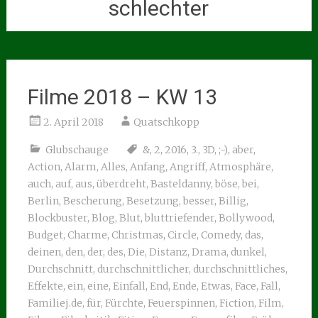
schlechter
Filme 2018 – KW 13
2. April 2018
Quatschkopp
Glubschauge
&
,
2
,
2016
,
3.
,
3D
,
;-)
,
aber
,
Action
,
Alarm
,
Alles
,
Anfang
,
Angriff
,
Atmosphäre
,
auch
,
auf
,
aus
,
überdreht
,
Basteldanny
,
böse
,
bei
,
Berlin
,
Bescherung
,
Besetzung
,
besser
,
Billig
,
Blockbuster
,
Blog
,
Blut
,
bluttriefender
,
Bollywood
,
Budget
,
Charme
,
Christmas
,
Circle
,
Comedy
,
das
,
deinen
,
den
,
der
,
des
,
Die
,
Distanz
,
Drama
,
dunkel
,
Durchschnitt
,
durchschnittlicher
,
durchschnittliches
,
Effekte
,
ein
,
eine
,
Einfall
,
End
,
Ende
,
Etwas
,
Face
,
Fall
,
Familiej.de
,
für
,
Fürchte
,
Feuerspinnen
,
Fiction
,
Film
,