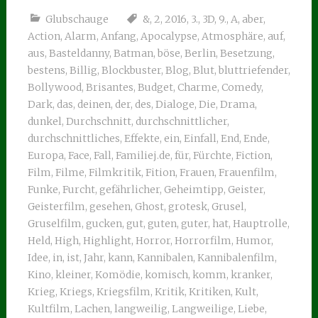
Glubschauge
&
,
2
,
2016
,
3.
,
3D
,
9.
,
A
,
aber
,
Action
,
Alarm
,
Anfang
,
Apocalypse
,
Atmosphäre
,
auf
,
aus
,
Basteldanny
,
Batman
,
böse
,
Berlin
,
Besetzung
,
bestens
,
Billig
,
Blockbuster
,
Blog
,
Blut
,
bluttriefender
,
Bollywood
,
Brisantes
,
Budget
,
Charme
,
Comedy
,
Dark
,
das
,
deinen
,
der
,
des
,
Dialoge
,
Die
,
Drama
,
dunkel
,
Durchschnitt
,
durchschnittlicher
,
durchschnittliches
,
Effekte
,
ein
,
Einfall
,
End
,
Ende
,
Europa
,
Face
,
Fall
,
Familiej.de
,
für
,
Fürchte
,
Fiction
,
Film
,
Filme
,
Filmkritik
,
Fition
,
Frauen
,
Frauenfilm
,
Funke
,
Furcht
,
gefährlicher
,
Geheimtipp
,
Geister
,
Geisterfilm
,
gesehen
,
Ghost
,
grotesk
,
Grusel
,
Gruselfilm
,
gucken
,
gut
,
guten
,
guter
,
hat
,
Hauptrolle
,
Held
,
High
,
Highlight
,
Horror
,
Horrorfilm
,
Humor
,
Idee
,
in
,
ist
,
Jahr
,
kann
,
Kannibalen
,
Kannibalenfilm
,
Kino
,
kleiner
,
Komödie
,
komisch
,
komm
,
kranker
,
Krieg
,
Kriegs
,
Kriegsfilm
,
Kritik
,
Kritiken
,
Kult
,
Kultfilm
,
Lachen
,
langweilig
,
Langweilige
,
Liebe
,