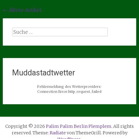
Beitragsnavigation
←
Ältere Artikel
Suche
nach:
Muddastadtwetter
Fehlermeldung des Wetterproviders:
Connection Error:http_request_failed
Copyright © 2026
Palim Palim Berlin Plemplem
. All rights
reserved. Theme:
Radiate
von ThemeGrill. Powered by