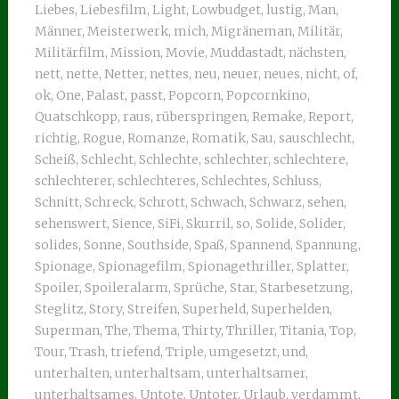
Liebes
,
Liebesfilm
,
Light
,
Lowbudget
,
lustig
,
Man
,
Männer
,
Meisterwerk
,
mich
,
Migräneman
,
Militär
,
Militärfilm
,
Mission
,
Movie
,
Muddastadt
,
nächsten
,
nett
,
nette
,
Netter
,
nettes
,
neu
,
neuer
,
neues
,
nicht
,
of
,
ok
,
One
,
Palast
,
passt
,
Popcorn
,
Popcornkino
,
Quatschkopp
,
raus
,
rüberspringen
,
Remake
,
Report
,
richtig
,
Rogue
,
Romanze
,
Romatik
,
Sau
,
sauschlecht
,
Scheiß
,
Schlecht
,
Schlechte
,
schlechter
,
schlechtere
,
schlechterer
,
schlechteres
,
Schlechtes
,
Schluss
,
Schnitt
,
Schreck
,
Schrott
,
Schwach
,
Schwarz
,
sehen
,
sehenswert
,
Sience
,
SiFi
,
Skurril
,
so
,
Solide
,
Solider
,
solides
,
Sonne
,
Southside
,
Spaß
,
Spannend
,
Spannung
,
Spionage
,
Spionagefilm
,
Spionagethriller
,
Splatter
,
Spoiler
,
Spoileralarm
,
Sprüche
,
Star
,
Starbesetzung
,
Steglitz
,
Story
,
Streifen
,
Superheld
,
Superhelden
,
Superman
,
The
,
Thema
,
Thirty
,
Thriller
,
Titania
,
Top
,
Tour
,
Trash
,
triefend
,
Triple
,
umgesetzt
,
und
,
unterhalten
,
unterhaltsam
,
unterhaltsamer
,
unterhaltsames
,
Untote
,
Untoter
,
Urlaub
,
verdammt
,