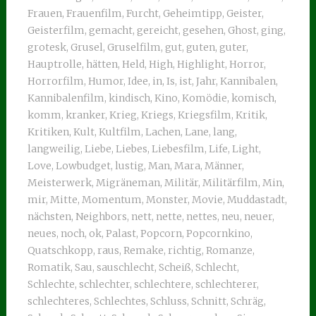
Frauen
,
Frauenfilm
,
Furcht
,
Geheimtipp
,
Geister
,
Geisterfilm
,
gemacht
,
gereicht
,
gesehen
,
Ghost
,
ging
,
grotesk
,
Grusel
,
Gruselfilm
,
gut
,
guten
,
guter
,
Hauptrolle
,
hätten
,
Held
,
High
,
Highlight
,
Horror
,
Horrorfilm
,
Humor
,
Idee
,
in
,
Is
,
ist
,
Jahr
,
Kannibalen
,
Kannibalenfilm
,
kindisch
,
Kino
,
Komödie
,
komisch
,
komm
,
kranker
,
Krieg
,
Kriegs
,
Kriegsfilm
,
Kritik
,
Kritiken
,
Kult
,
Kultfilm
,
Lachen
,
Lane
,
lang
,
langweilig
,
Liebe
,
Liebes
,
Liebesfilm
,
Life
,
Light
,
Love
,
Lowbudget
,
lustig
,
Man
,
Mara
,
Männer
,
Meisterwerk
,
Migräneman
,
Militär
,
Militärfilm
,
Min
,
mir
,
Mitte
,
Momentum
,
Monster
,
Movie
,
Muddastadt
,
nächsten
,
Neighbors
,
nett
,
nette
,
nettes
,
neu
,
neuer
,
neues
,
noch
,
ok
,
Palast
,
Popcorn
,
Popcornkino
,
Quatschkopp
,
raus
,
Remake
,
richtig
,
Romanze
,
Romatik
,
Sau
,
sauschlecht
,
Scheiß
,
Schlecht
,
Schlechte
,
schlechter
,
schlechtere
,
schlechterer
,
schlechteres
,
Schlechtes
,
Schluss
,
Schnitt
,
Schräg
,