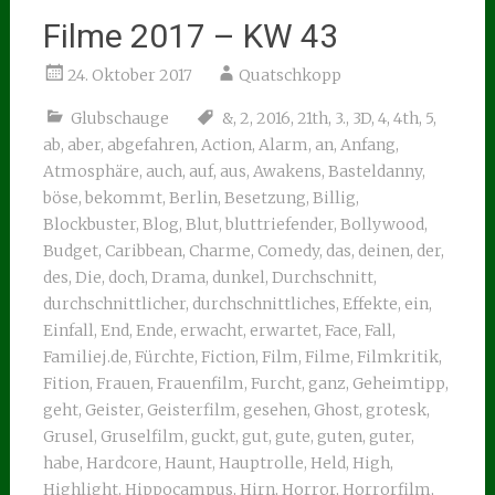
Filme 2017 – KW 43
24. Oktober 2017
Quatschkopp
Glubschauge
&
,
2
,
2016
,
21th
,
3.
,
3D
,
4
,
4th
,
5
,
ab
,
aber
,
abgefahren
,
Action
,
Alarm
,
an
,
Anfang
,
Atmosphäre
,
auch
,
auf
,
aus
,
Awakens
,
Basteldanny
,
böse
,
bekommt
,
Berlin
,
Besetzung
,
Billig
,
Blockbuster
,
Blog
,
Blut
,
bluttriefender
,
Bollywood
,
Budget
,
Caribbean
,
Charme
,
Comedy
,
das
,
deinen
,
der
,
des
,
Die
,
doch
,
Drama
,
dunkel
,
Durchschnitt
,
durchschnittlicher
,
durchschnittliches
,
Effekte
,
ein
,
Einfall
,
End
,
Ende
,
erwacht
,
erwartet
,
Face
,
Fall
,
Familiej.de
,
Fürchte
,
Fiction
,
Film
,
Filme
,
Filmkritik
,
Fition
,
Frauen
,
Frauenfilm
,
Furcht
,
ganz
,
Geheimtipp
,
geht
,
Geister
,
Geisterfilm
,
gesehen
,
Ghost
,
grotesk
,
Grusel
,
Gruselfilm
,
guckt
,
gut
,
gute
,
guten
,
guter
,
habe
,
Hardcore
,
Haunt
,
Hauptrolle
,
Held
,
High
,
Highlight
,
Hippocampus
,
Hirn
,
Horror
,
Horrorfilm
,