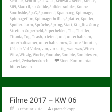
Schreck
,
Schrott
,
Schwach
,
Schwarz
,
sehen
,
Sience
,
SiFi
,
Skurril
,
so
,
Solide
,
Solider
,
solides
,
Sonne
,
Southside
,
Spaß
,
Spannend
,
Spannung
,
Spionage
,
Spionagefilm
,
Spionagethriller
,
Splatter
,
Spoiler
,
Spoileralarm
,
Sprüche
,
Spring
,
Start
,
Steglitz
,
Story
,
Streifen
,
Superheld
,
Superhelden
,
The
,
Thriller
,
Titania
,
Top
,
Trash
,
triefend
,
und
,
unterhaltsam
,
unterhaltsamer
,
unterhaltsames
,
Untote
,
Untoter
,
Urlaub
,
Vid
,
Video
,
von
,
vorzeitig
,
war
,
was
,
Witch
,
Witz
,
Witzig
,
Woche
,
Youtube
,
Zombie
,
Zombies
,
zu
,
zuviel
,
Zwischendurch
Einen Kommentar
hinterlassen
Filme 2017 – KW 06
13. Februar 2017
Quatschkopp