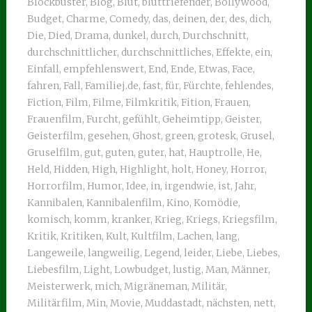
Blockbuster
,
Blog
,
Blut
,
bluttriefender
,
Bollywood
,
Budget
,
Charme
,
Comedy
,
das
,
deinen
,
der
,
des
,
dich
,
Die
,
Died
,
Drama
,
dunkel
,
durch
,
Durchschnitt
,
durchschnittlicher
,
durchschnittliches
,
Effekte
,
ein
,
Einfall
,
empfehlenswert
,
End
,
Ende
,
Etwas
,
Face
,
fahren
,
Fall
,
Familiej.de
,
fast
,
für
,
Fürchte
,
fehlendes
,
Fiction
,
Film
,
Filme
,
Filmkritik
,
Fition
,
Frauen
,
Frauenfilm
,
Furcht
,
gefühlt
,
Geheimtipp
,
Geister
,
Geisterfilm
,
gesehen
,
Ghost
,
green
,
grotesk
,
Grusel
,
Gruselfilm
,
gut
,
guten
,
guter
,
hat
,
Hauptrolle
,
He
,
Held
,
Hidden
,
High
,
Highlight
,
holt
,
Honey
,
Horror
,
Horrorfilm
,
Humor
,
Idee
,
in
,
irgendwie
,
ist
,
Jahr
,
Kannibalen
,
Kannibalenfilm
,
Kino
,
Komödie
,
komisch
,
komm
,
kranker
,
Krieg
,
Kriegs
,
Kriegsfilm
,
Kritik
,
Kritiken
,
Kult
,
Kultfilm
,
Lachen
,
lang
,
Langeweile
,
langweilig
,
Legend
,
leider
,
Liebe
,
Liebes
,
Liebesfilm
,
Light
,
Lowbudget
,
lustig
,
Man
,
Männer
,
Meisterwerk
,
mich
,
Migräneman
,
Militär
,
Militärfilm
,
Min
,
Movie
,
Muddastadt
,
nächsten
,
nett
,