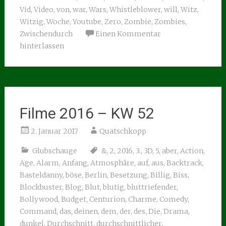
Vid
,
Video
,
von
,
war
,
Wars
,
Whistleblower
,
will
,
Witz
,
Witzig
,
Woche
,
Youtube
,
Zero
,
Zombie
,
Zombies
,
Zwischendurch
Einen Kommentar
hinterlassen
Filme 2016 – KW 52
2. Januar 2017
Quatschkopp
Glubschauge
&
,
2
,
2016
,
3.
,
3D
,
5
,
aber
,
Action
,
Age
,
Alarm
,
Anfang
,
Atmosphäre
,
auf
,
aus
,
Backtrack
,
Basteldanny
,
böse
,
Berlin
,
Besetzung
,
Billig
,
Biss
,
Blockbuster
,
Blog
,
Blut
,
blutig
,
bluttriefender
,
Bollywood
,
Budget
,
Centurion
,
Charme
,
Comedy
,
Command
,
das
,
deinen
,
dem
,
der
,
des
,
Die
,
Drama
,
dunkel
,
Durchschnitt
,
durchschnittlicher
,