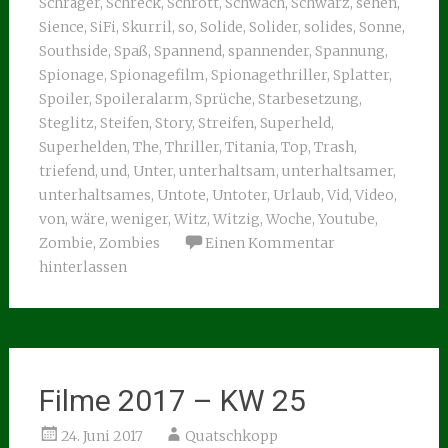
Schräger
,
Schreck
,
Schrott
,
Schwach
,
Schwarz
,
sehen
,
Sience
,
SiFi
,
Skurril
,
so
,
Solide
,
Solider
,
solides
,
Sonne
,
Southside
,
Spaß
,
Spannend
,
spannender
,
Spannung
,
Spionage
,
Spionagefilm
,
Spionagethriller
,
Splatter
,
Spoiler
,
Spoileralarm
,
Sprüche
,
Starbesetzung
,
Steglitz
,
Steifen
,
Story
,
Streifen
,
Superheld
,
Superhelden
,
The
,
Thriller
,
Titania
,
Top
,
Trash
,
triefend
,
und
,
Unter
,
unterhaltsam
,
unterhaltsamer
,
unterhaltsames
,
Untote
,
Untoter
,
Urlaub
,
Vid
,
Video
,
von
,
wäre
,
weniger
,
Witz
,
Witzig
,
Woche
,
Youtube
,
Zombie
,
Zombies
Einen Kommentar
hinterlassen
Filme 2017 – KW 25
24. Juni 2017
Quatschkopp