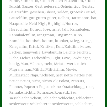
Filme
,
Filmkritik
,
Fition
,
Frauen
,
Frauenfilm
,
Früher
,
Furcht
,
Ganzes
,
Gast
,
gefesselt
,
Geheimtipp
,
Geister
,
Geisterfilm
,
gesehen
,
Ghost
,
Golden
,
grotesk
,
Grusel
,
Gruselfilm
,
gut
,
guten
,
guter
,
Halbes
,
Hartmanns
,
hat
,
Hauptrolle
,
Held
,
High
,
Highlight
,
Horror
,
Horrorfilm
,
Humor
,
Idee
,
in
,
ist
,
Jahr
,
Kannibalen
,
Kannibalenfilm
,
Kingsman
,
Kingsmen
,
Kino
,
Komödie
,
komisch
,
komm
,
kranker
,
Krieg
,
Kriegs
,
Kriegsfilm
,
Kritik
,
Kritiken
,
Kult
,
Kultfilm
,
kurze
,
Lachen
,
langweilig
,
Lavalantula
,
Leichte
,
leichter
,
Liebe
,
Liebes
,
Liebesfilm
,
Light
,
Love
,
Lowbudget
,
lustig
,
Man
,
Männer
,
mehr
,
Meisterwerk
,
mich
,
Migräneman
,
Militär
,
Militärfilm
,
Movie
,
Muddastadt
,
Naja
,
nächsten
,
nett
,
nette
,
nettes
,
neu
,
neuer
,
neues
,
nicht
,
nichts
,
ok
,
Palast
,
Peanuts
,
Planner
,
Popcorn
,
Popcornkino
,
Quatschkopp
,
raus
,
Remake
,
richtig
,
Romanze
,
Romatik
,
Sau
,
sauschlecht
,
Scheiß
,
Schlecht
,
Schlechte
,
schlechter
,
schlechtere
,
schlechterer
,
schlechteres
,
Schlechtes
,