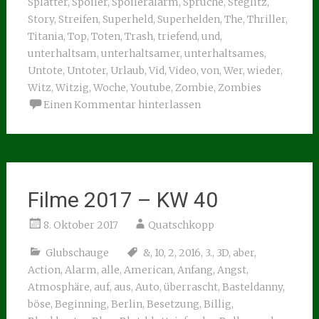
Splatter
,
Spoiler
,
Spoileralarm
,
Sprüche
,
Steglitz
,
Story
,
Streifen
,
Superheld
,
Superhelden
,
The
,
Thriller
,
Titania
,
Top
,
Toten
,
Trash
,
triefend
,
und
,
unterhaltsam
,
unterhaltsamer
,
unterhaltsames
,
Untote
,
Untoter
,
Urlaub
,
Vid
,
Video
,
von
,
Wer
,
wieder
,
Witz
,
Witzig
,
Woche
,
Youtube
,
Zombie
,
Zombies
Einen Kommentar hinterlassen
Filme 2017 – KW 40
8. Oktober 2017
Quatschkopp
Glubschauge
&
,
10
,
2
,
2016
,
3.
,
3D
,
aber
,
Action
,
Alarm
,
alle
,
American
,
Anfang
,
Angst
,
Atmosphäre
,
auf
,
aus
,
Auto
,
überrascht
,
Basteldanny
,
böse
,
Beginning
,
Berlin
,
Besetzung
,
Billig
,