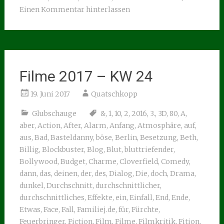
Einen Kommentar hinterlassen
Filme 2017 – KW 24
19. Juni 2017
Quatschkopp
Glubschauge
&
,
1
,
10
,
2
,
2016
,
3.
,
3D
,
80
,
A
,
aber
,
Action
,
After
,
Alarm
,
Anfang
,
Atmosphäre
,
auf
,
aus
,
Bad
,
Basteldanny
,
böse
,
Berlin
,
Besetzung
,
Beth
,
Billig
,
Blockbuster
,
Blog
,
Blut
,
bluttriefender
,
Bollywood
,
Budget
,
Charme
,
Cloverfield
,
Comedy
,
dann
,
das
,
deinen
,
der
,
des
,
Dialog
,
Die
,
doch
,
Drama
,
dunkel
,
Durchschnitt
,
durchschnittlicher
,
durchschnittliches
,
Effekte
,
ein
,
Einfall
,
End
,
Ende
,
Etwas
,
Face
,
Fall
,
Familiej.de
,
für
,
Fürchte
,
Feuerbringer
,
Fiction
,
Film
,
Filme
,
Filmkritik
,
Fition
,