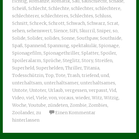
richtig
,
Romanze
,
Romatik
,
Sau
,
sauschlecht
,
schade
,
Scheiß
,
Schlecht
,
Schlechte
,
schlechter
,
schlechtere
,
schlechterer
,
schlechteres
,
Schlechtes
,
Schluss
,
Schnitt
,
Schreck
,
Schrott
,
Schwach
,
Schwarz
,
Scrat
,
sehen
,
sehenswert
,
Sience
,
SiFi
,
Skurril
,
Sniper
,
so
,
Solide
,
Solider
,
solides
,
Sonne
,
Southpaw
,
Southside
,
Spaß
,
Spannend
,
Spannung
,
spektakulär
,
Spionage
,
Spionagefilm
,
Spionagethriller
,
Splatter
,
Spoiler
,
Spoileralarm
,
Sprüche
,
Steglitz
,
Story
,
Streifen
,
Superheld
,
Superhelden
,
Thriller
,
Titania
,
Todesschützin
,
Top
,
Tote
,
Trash
,
triefend
,
und
,
unterhaltsam
,
unterhaltsamer
,
unterhaltsames
,
Untote
,
Untoter
,
Urlaub
,
vergessen
,
verpasst
,
Vid
,
Video
,
viel
,
Viele
,
von
,
voraus
,
wieder
,
Witz
,
Witzig
,
Woche
,
Youtube
,
zündeten
,
Zombie
,
Zombies
,
Zoolander
,
zu
Einen Kommentar
hinterlassen