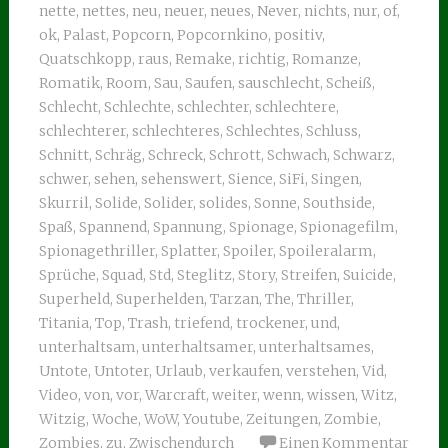
nette
,
nettes
,
neu
,
neuer
,
neues
,
Never
,
nichts
,
nur
,
of
,
ok
,
Palast
,
Popcorn
,
Popcornkino
,
positiv
,
Quatschkopp
,
raus
,
Remake
,
richtig
,
Romanze
,
Romatik
,
Room
,
Sau
,
Saufen
,
sauschlecht
,
Scheiß
,
Schlecht
,
Schlechte
,
schlechter
,
schlechtere
,
schlechterer
,
schlechteres
,
Schlechtes
,
Schluss
,
Schnitt
,
Schräg
,
Schreck
,
Schrott
,
Schwach
,
Schwarz
,
schwer
,
sehen
,
sehenswert
,
Sience
,
SiFi
,
Singen
,
Skurril
,
Solide
,
Solider
,
solides
,
Sonne
,
Southside
,
Spaß
,
Spannend
,
Spannung
,
Spionage
,
Spionagefilm
,
Spionagethriller
,
Splatter
,
Spoiler
,
Spoileralarm
,
Sprüche
,
Squad
,
Std
,
Steglitz
,
Story
,
Streifen
,
Suicide
,
Superheld
,
Superhelden
,
Tarzan
,
The
,
Thriller
,
Titania
,
Top
,
Trash
,
triefend
,
trockener
,
und
,
unterhaltsam
,
unterhaltsamer
,
unterhaltsames
,
Untote
,
Untoter
,
Urlaub
,
verkaufen
,
verstehen
,
Vid
,
Video
,
von
,
vor
,
Warcraft
,
weiter
,
wenn
,
wissen
,
Witz
,
Witzig
,
Woche
,
WoW
,
Youtube
,
Zeitungen
,
Zombie
,
Zombies
,
zu
,
Zwischendurch
Einen Kommentar