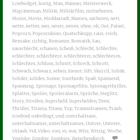
Lowbudget
,
lustig
,
Man
,
Männer
,
Meisterwerk
,
Migräneman
,
Militär
,
Militärfilm
,
mitnehmen
,
Moms
,
Movie
,
Muddastadt
,
Namen
,
nächsten
,
nett
,
nette
,
nettes
,
neu
,
neuer
,
neues
,
ohne
,
ok
,
Out
,
Palast
,
Popcorn
,
Popcornkino
,
Quatschkopp
,
raus
,
reich
,
Remake
,
richtig
,
Romanze
,
Romatik
,
Sau
,
sauschlecht
,
schauen
,
Scheiß
,
Schlecht
,
Schlechte
,
schlechter
,
schlechtere
,
schlechterer
,
schlechteres
,
Schlechtes
,
Schluss
,
Schnitt
,
Schreck
,
Schrott
,
Schwach
,
Schwarz
,
sehen
,
Sience
,
SiFi
,
Skurril
,
Solide
,
Solider
,
solides
,
Sonne
,
Southside
,
Spaß
,
Spannend
,
Spannung
,
Spionage
,
Spionagefilm
,
Spionagethriller
,
Splatter
,
Spoiler
,
Spoileralarm
,
Sprüche
,
Steglitz
,
Story
,
Streifen
,
Superheld
,
Superhelden
,
Teen
,
Thriller
,
Titania
,
Titans
,
Top
,
Transsilvanien
,
Trash
,
triefend
,
unbedingt
,
und
,
unterhaltsam
,
unterhaltsamer
,
unterhaltsames
,
Untote
,
Untoter
,
Urlaub
,
Vid
,
Video
,
von
,
vs
,
war
,
Witz
,
Witzig
,
Woche
,
Youtube
,
Zombie
,
Zombies
,
Zwischendurch