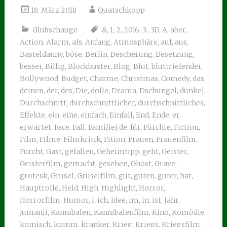
18. März 2018
Quatschkopp
Glubschauge
&
,
1
,
2
,
2016
,
3.
,
3D
,
A
,
aber
,
Action
,
Alarm
,
als
,
Anfang
,
Atmosphäre
,
auf
,
aus
,
Basteldanny
,
böse
,
Berlin
,
Bescherung
,
Besetzung
,
besser
,
Billig
,
Blockbuster
,
Blog
,
Blut
,
bluttriefender
,
Bollywood
,
Budget
,
Charme
,
Christmas
,
Comedy
,
das
,
deinen
,
der
,
des
,
Die
,
dolle
,
Drama
,
Dschungel
,
dunkel
,
Durchschnitt
,
durchschnittlicher
,
durchschnittliches
,
Effekte
,
ein
,
eine
,
einfach
,
Einfall
,
End
,
Ende
,
er
,
erwartet
,
Face
,
Fall
,
Familiej.de
,
für
,
Fürchte
,
Fiction
,
Film
,
Filme
,
Filmkritik
,
Fition
,
Frauen
,
Frauenfilm
,
Furcht
,
Gast
,
gefallen
,
Geheimtipp
,
geht
,
Geister
,
Geisterfilm
,
gemacht
,
gesehen
,
Ghost
,
Grave
,
grotesk
,
Grusel
,
Gruselfilm
,
gut
,
guten
,
guter
,
hat
,
Hauptrolle
,
Held
,
High
,
Highlight
,
Horror
,
Horrorfilm
,
Humor
,
I
,
ich
,
Idee
,
im
,
in
,
ist
,
Jahr
,
Jumanji
,
Kannibalen
,
Kannibalenfilm
,
Kino
,
Komödie
,
komisch
,
komm
,
kranker
,
Krieg
,
Kriegs
,
Kriegsfilm
,