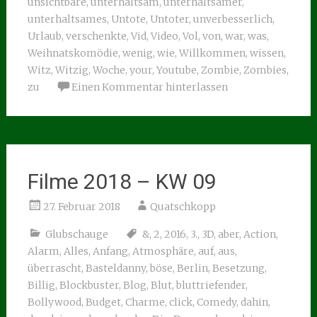
unsichtbare
,
unterhaltsam
,
unterhaltsamer
,
unterhaltsames
,
Untote
,
Untoter
,
unverbesserlich
,
Urlaub
,
verschenkte
,
Vid
,
Video
,
Vol
,
von
,
war
,
was
,
Weihnatskomödie
,
wenig
,
wie
,
Willkommen
,
wissen
,
Witz
,
Witzig
,
Woche
,
your
,
Youtube
,
Zombie
,
Zombies
,
zu
Einen Kommentar hinterlassen
Filme 2018 – KW 09
27. Februar 2018
Quatschkopp
Glubschauge
&
,
2
,
2016
,
3.
,
3D
,
aber
,
Action
,
Alarm
,
Alles
,
Anfang
,
Atmosphäre
,
auf
,
aus
,
überrascht
,
Basteldanny
,
böse
,
Berlin
,
Besetzung
,
Billig
,
Blockbuster
,
Blog
,
Blut
,
bluttriefender
,
Bollywood
,
Budget
,
Charme
,
click
,
Comedy
,
dahin
,