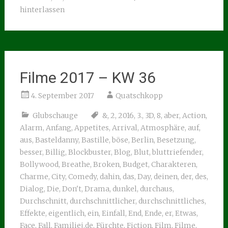
hinterlassen
Filme 2017 – KW 36
4. September 2017
Quatschkopp
Glubschauge
&
,
2
,
2016
,
3.
,
3D
,
8
,
aber
,
Action
,
Alarm
,
Anfang
,
Appetites
,
Arrival
,
Atmosphäre
,
auf
,
aus
,
Basteldanny
,
Bastille
,
böse
,
Berlin
,
Besetzung
,
besser
,
Billig
,
Blockbuster
,
Blog
,
Blut
,
bluttriefender
,
Bollywood
,
Breathe
,
Broken
,
Budget
,
Charakteren
,
Charme
,
City
,
Comedy
,
dahin
,
das
,
Day
,
deinen
,
der
,
des
,
Dialog
,
Die
,
Don't
,
Drama
,
dunkel
,
durchaus
,
Durchschnitt
,
durchschnittlicher
,
durchschnittliches
,
Effekte
,
eigentlich
,
ein
,
Einfall
,
End
,
Ende
,
er
,
Etwas
,
Face
,
Fall
,
Familiej.de
,
Fürchte
,
Fiction
,
Film
,
Filme
,