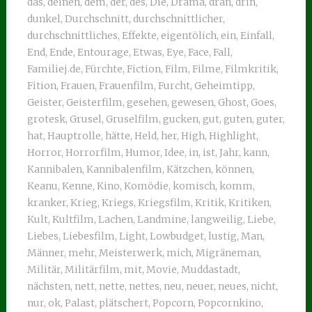
das
,
deinen
,
dem
,
der
,
des
,
Die
,
Drama
,
dran
,
drin
,
dunkel
,
Durchschnitt
,
durchschnittlicher
,
durchschnittliches
,
Effekte
,
eigentölich
,
ein
,
Einfall
,
End
,
Ende
,
Entourage
,
Etwas
,
Eye
,
Face
,
Fall
,
Familiej.de
,
Fürchte
,
Fiction
,
Film
,
Filme
,
Filmkritik
,
Fition
,
Frauen
,
Frauenfilm
,
Furcht
,
Geheimtipp
,
Geister
,
Geisterfilm
,
gesehen
,
gewesen
,
Ghost
,
Goes
,
grotesk
,
Grusel
,
Gruselfilm
,
gucken
,
gut
,
guten
,
guter
,
hat
,
Hauptrolle
,
hätte
,
Held
,
her
,
High
,
Highlight
,
Horror
,
Horrorfilm
,
Humor
,
Idee
,
in
,
ist
,
Jahr
,
kann
,
Kannibalen
,
Kannibalenfilm
,
Kätzchen
,
können
,
Keanu
,
Kenne
,
Kino
,
Komödie
,
komisch
,
komm
,
kranker
,
Krieg
,
Kriegs
,
Kriegsfilm
,
Kritik
,
Kritiken
,
Kult
,
Kultfilm
,
Lachen
,
Landmine
,
langweilig
,
Liebe
,
Liebes
,
Liebesfilm
,
Light
,
Lowbudget
,
lustig
,
Man
,
Männer
,
mehr
,
Meisterwerk
,
mich
,
Migräneman
,
Militär
,
Militärfilm
,
mit
,
Movie
,
Muddastadt
,
nächsten
,
nett
,
nette
,
nettes
,
neu
,
neuer
,
neues
,
nicht
,
nur
,
ok
,
Palast
,
plätschert
,
Popcorn
,
Popcornkino
,