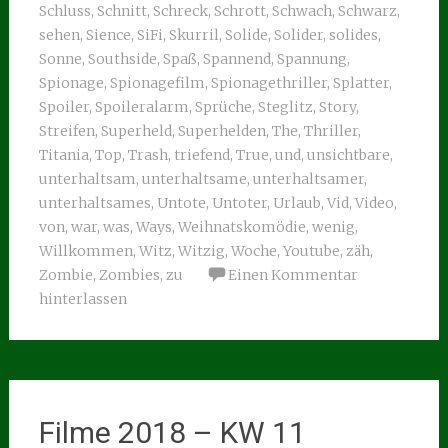
Schluss
,
Schnitt
,
Schreck
,
Schrott
,
Schwach
,
Schwarz
,
sehen
,
Sience
,
SiFi
,
Skurril
,
Solide
,
Solider
,
solides
,
Sonne
,
Southside
,
Spaß
,
Spannend
,
Spannung
,
Spionage
,
Spionagefilm
,
Spionagethriller
,
Splatter
,
Spoiler
,
Spoileralarm
,
Sprüche
,
Steglitz
,
Story
,
Streifen
,
Superheld
,
Superhelden
,
The
,
Thriller
,
Titania
,
Top
,
Trash
,
triefend
,
True
,
und
,
unsichtbare
,
unterhaltsam
,
unterhaltsame
,
unterhaltsamer
,
unterhaltsames
,
Untote
,
Untoter
,
Urlaub
,
Vid
,
Video
,
von
,
war
,
was
,
Ways
,
Weihnatskomödie
,
wenig
,
Willkommen
,
Witz
,
Witzig
,
Woche
,
Youtube
,
zäh
,
Zombie
,
Zombies
,
zu
Einen Kommentar
hinterlassen
Filme 2018 – KW 11