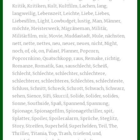
Kritik
,
Kritiken
,
Kult
,
Kultfilm
,
Lachen
,
lang
,
langweilig
,
Lebenszeit
,
Leichte
,
Liebe
,
Liebes
,
Liebesfilm
,
Light
,
Lowbudget
,
lustig
,
Man
,
Männer
,
möchte
,
Meisterwerk
,
Migräneman
,
Militär
,
Militärfilm
,
mir
,
Movie
,
Muddastadt
,
Mule
,
nächsten
,
nett
,
nette
,
nettes
,
neu
,
neuer
,
neues
,
nicht
,
Night
,
noch
,
of
,
ok
,
on
,
Palast
,
Planner
,
Popcorn
,
Popcornkino
,
Quatschkopp
,
raus
,
Remake
,
richtig
,
Romanze
,
Romatik
,
Sau
,
sauschlecht
,
Scheiß
,
Schlecht
,
Schlechte
,
schlechter
,
schlechtere
,
schlechterer
,
schlechteres
,
Schlechtes
,
schlechteste
,
Schluss
,
Schnitt
,
Schreck
,
Schrott
,
Schwach
,
Schwarz
,
sehen
,
Sience
,
SiFi
,
Skurril
,
Solide
,
Solider
,
solides
,
Sonne
,
Southside
,
Spaß
,
Spannend
,
Spannung
,
Spionage
,
Spionagefilm
,
Spionagethriller
,
spit
,
Splatter
,
Spoiler
,
Spoileralarm
,
Sprüche
,
Steglitz
,
Story
,
Streifen
,
Superheld
,
Superhelden
,
Teil
,
The
,
Thriller
,
Titania
,
Top
,
Trash
,
triefend
,
und
,