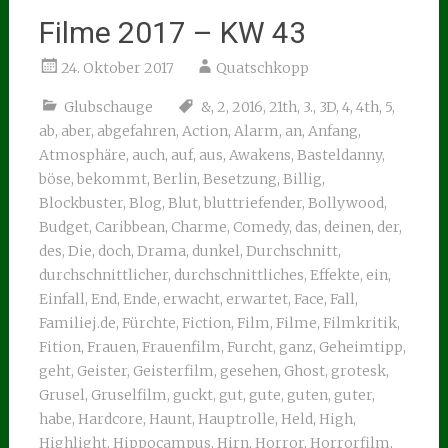
Filme 2017 – KW 43
24. Oktober 2017
Quatschkopp
Glubschauge
&
,
2
,
2016
,
21th
,
3.
,
3D
,
4
,
4th
,
5
,
ab
,
aber
,
abgefahren
,
Action
,
Alarm
,
an
,
Anfang
,
Atmosphäre
,
auch
,
auf
,
aus
,
Awakens
,
Basteldanny
,
böse
,
bekommt
,
Berlin
,
Besetzung
,
Billig
,
Blockbuster
,
Blog
,
Blut
,
bluttriefender
,
Bollywood
,
Budget
,
Caribbean
,
Charme
,
Comedy
,
das
,
deinen
,
der
,
des
,
Die
,
doch
,
Drama
,
dunkel
,
Durchschnitt
,
durchschnittlicher
,
durchschnittliches
,
Effekte
,
ein
,
Einfall
,
End
,
Ende
,
erwacht
,
erwartet
,
Face
,
Fall
,
Familiej.de
,
Fürchte
,
Fiction
,
Film
,
Filme
,
Filmkritik
,
Fition
,
Frauen
,
Frauenfilm
,
Furcht
,
ganz
,
Geheimtipp
,
geht
,
Geister
,
Geisterfilm
,
gesehen
,
Ghost
,
grotesk
,
Grusel
,
Gruselfilm
,
guckt
,
gut
,
gute
,
guten
,
guter
,
habe
,
Hardcore
,
Haunt
,
Hauptrolle
,
Held
,
High
,
Highlight
,
Hippocampus
,
Hirn
,
Horror
,
Horrorfilm
,