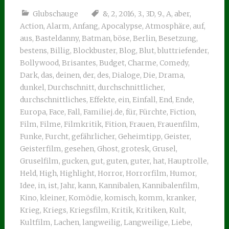
Glubschauge
&
,
2
,
2016
,
3.
,
3D
,
9.
,
A
,
aber
,
Action
,
Alarm
,
Anfang
,
Apocalypse
,
Atmosphäre
,
auf
,
aus
,
Basteldanny
,
Batman
,
böse
,
Berlin
,
Besetzung
,
bestens
,
Billig
,
Blockbuster
,
Blog
,
Blut
,
bluttriefender
,
Bollywood
,
Brisantes
,
Budget
,
Charme
,
Comedy
,
Dark
,
das
,
deinen
,
der
,
des
,
Dialoge
,
Die
,
Drama
,
dunkel
,
Durchschnitt
,
durchschnittlicher
,
durchschnittliches
,
Effekte
,
ein
,
Einfall
,
End
,
Ende
,
Europa
,
Face
,
Fall
,
Familiej.de
,
für
,
Fürchte
,
Fiction
,
Film
,
Filme
,
Filmkritik
,
Fition
,
Frauen
,
Frauenfilm
,
Funke
,
Furcht
,
gefährlicher
,
Geheimtipp
,
Geister
,
Geisterfilm
,
gesehen
,
Ghost
,
grotesk
,
Grusel
,
Gruselfilm
,
gucken
,
gut
,
guten
,
guter
,
hat
,
Hauptrolle
,
Held
,
High
,
Highlight
,
Horror
,
Horrorfilm
,
Humor
,
Idee
,
in
,
ist
,
Jahr
,
kann
,
Kannibalen
,
Kannibalenfilm
,
Kino
,
kleiner
,
Komödie
,
komisch
,
komm
,
kranker
,
Krieg
,
Kriegs
,
Kriegsfilm
,
Kritik
,
Kritiken
,
Kult
,
Kultfilm
,
Lachen
,
langweilig
,
Langweilige
,
Liebe
,