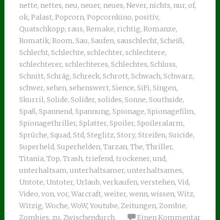
nette
,
nettes
,
neu
,
neuer
,
neues
,
Never
,
nichts
,
nur
,
of
,
ok
,
Palast
,
Popcorn
,
Popcornkino
,
positiv
,
Quatschkopp
,
raus
,
Remake
,
richtig
,
Romanze
,
Romatik
,
Room
,
Sau
,
Saufen
,
sauschlecht
,
Scheiß
,
Schlecht
,
Schlechte
,
schlechter
,
schlechtere
,
schlechterer
,
schlechteres
,
Schlechtes
,
Schluss
,
Schnitt
,
Schräg
,
Schreck
,
Schrott
,
Schwach
,
Schwarz
,
schwer
,
sehen
,
sehenswert
,
Sience
,
SiFi
,
Singen
,
Skurril
,
Solide
,
Solider
,
solides
,
Sonne
,
Southside
,
Spaß
,
Spannend
,
Spannung
,
Spionage
,
Spionagefilm
,
Spionagethriller
,
Splatter
,
Spoiler
,
Spoileralarm
,
Sprüche
,
Squad
,
Std
,
Steglitz
,
Story
,
Streifen
,
Suicide
,
Superheld
,
Superhelden
,
Tarzan
,
The
,
Thriller
,
Titania
,
Top
,
Trash
,
triefend
,
trockener
,
und
,
unterhaltsam
,
unterhaltsamer
,
unterhaltsames
,
Untote
,
Untoter
,
Urlaub
,
verkaufen
,
verstehen
,
Vid
,
Video
,
von
,
vor
,
Warcraft
,
weiter
,
wenn
,
wissen
,
Witz
,
Witzig
,
Woche
,
WoW
,
Youtube
,
Zeitungen
,
Zombie
,
Zombies
,
zu
,
Zwischendurch
Einen Kommentar