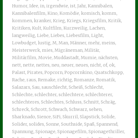
Humor
,
Idee
,
in
,
irgendwie
,
ist
,
Jahr
,
Kannibalen
,
Kannibalenfilm
,
Kino
,
Komödie
,
komisch
,
komm
,
kommen
,
kranker
,
Krieg
,
Kriegs
,
Kriegsfilm
,
Kritik
,
Kritiken
,
Kult
,
Kultfilm
,
Kurzweilig
,
Lachen
,
langweilig
,
Liebe
,
Liebes
,
Liebesfilm
,
Light
,
Lowbudget
,
lustig
,
M
,
Man
,
Männer
,
mehr
,
meins
,
Meisterwerk
,
mies
,
Migräneman
,
Militär
,
Militärfilm
,
Movie
,
Muddastadt
,
Mumie
,
nächsten
,
nett
,
nette
,
nettes
,
neu
,
neuer
,
neues
,
nicht
,
of
,
ok
,
Palast
,
Pirates
,
Popcorn
,
Popcornkino
,
Quatschkopp
,
Rache
,
raus
,
Remake
,
richtig
,
Romanze
,
Romatik
,
Salazars
,
Sau
,
sauschlecht
,
Scheiß
,
Schlecht
,
Schlechte
,
schlechter
,
schlechtere
,
schlechterer
,
schlechteres
,
Schlechtes
,
Schluss
,
Schnitt
,
Schräg
,
Schreck
,
Schrott
,
Schwach
,
Schwarz
,
sehen
,
Sharknado
,
Sience
,
SiFi
,
Skurril
,
Slapstick
,
Solide
,
Solider
,
solides
,
Sonne
,
Southside
,
Spaß
,
Spannend
,
Spannung
,
Spionage
,
Spionagefilm
,
Spionagethriller
,