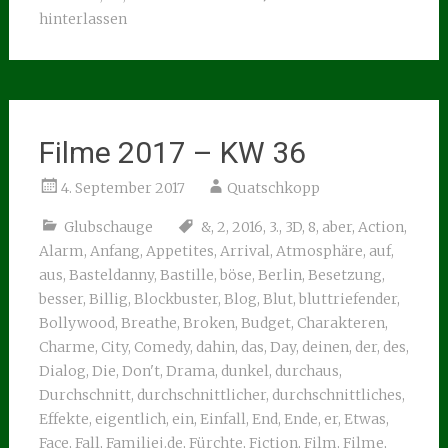
hinterlassen
Filme 2017 – KW 36
4. September 2017
Quatschkopp
Glubschauge
&
,
2
,
2016
,
3.
,
3D
,
8
,
aber
,
Action
,
Alarm
,
Anfang
,
Appetites
,
Arrival
,
Atmosphäre
,
auf
,
aus
,
Basteldanny
,
Bastille
,
böse
,
Berlin
,
Besetzung
,
besser
,
Billig
,
Blockbuster
,
Blog
,
Blut
,
bluttriefender
,
Bollywood
,
Breathe
,
Broken
,
Budget
,
Charakteren
,
Charme
,
City
,
Comedy
,
dahin
,
das
,
Day
,
deinen
,
der
,
des
,
Dialog
,
Die
,
Don't
,
Drama
,
dunkel
,
durchaus
,
Durchschnitt
,
durchschnittlicher
,
durchschnittliches
,
Effekte
,
eigentlich
,
ein
,
Einfall
,
End
,
Ende
,
er
,
Etwas
,
Face
,
Fall
,
Familiej.de
,
Fürchte
,
Fiction
,
Film
,
Filme
,