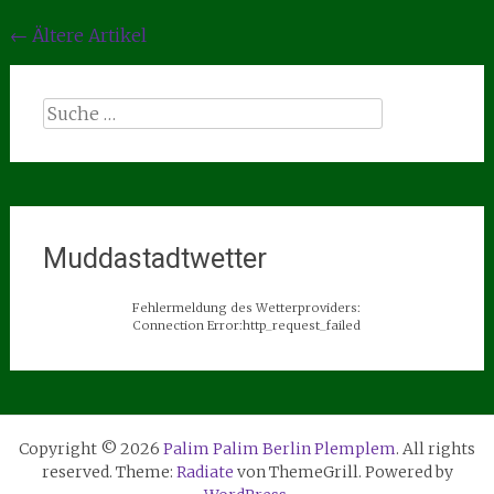
Beitragsnavigation
←
Ältere Artikel
Suche
nach:
Muddastadtwetter
Fehlermeldung des Wetterproviders:
Connection Error:http_request_failed
Copyright © 2026
Palim Palim Berlin Plemplem
. All rights
reserved. Theme:
Radiate
von ThemeGrill. Powered by