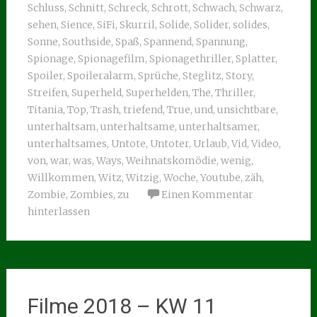
Schluss
,
Schnitt
,
Schreck
,
Schrott
,
Schwach
,
Schwarz
,
sehen
,
Sience
,
SiFi
,
Skurril
,
Solide
,
Solider
,
solides
,
Sonne
,
Southside
,
Spaß
,
Spannend
,
Spannung
,
Spionage
,
Spionagefilm
,
Spionagethriller
,
Splatter
,
Spoiler
,
Spoileralarm
,
Sprüche
,
Steglitz
,
Story
,
Streifen
,
Superheld
,
Superhelden
,
The
,
Thriller
,
Titania
,
Top
,
Trash
,
triefend
,
True
,
und
,
unsichtbare
,
unterhaltsam
,
unterhaltsame
,
unterhaltsamer
,
unterhaltsames
,
Untote
,
Untoter
,
Urlaub
,
Vid
,
Video
,
von
,
war
,
was
,
Ways
,
Weihnatskomödie
,
wenig
,
Willkommen
,
Witz
,
Witzig
,
Woche
,
Youtube
,
zäh
,
Zombie
,
Zombies
,
zu
Einen Kommentar
hinterlassen
Filme 2018 – KW 11