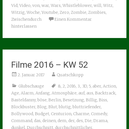
Vid
,
Video
,
von
,
war
,
Wars
,
Whistleblower
,
will
,
Witz
,
Witzig
,
Woche
,
Youtube
,
Zero
,
Zombie
,
Zombies
,
Zwischendurch
Einen Kommentar
hinterlassen
Filme 2016 – KW 52
2. Januar 2017
Quatschkopp
Glubschauge
&
,
2
,
2016
,
3.
,
3D
,
5
,
aber
,
Action
,
Age
,
Alarm
,
Anfang
,
Atmosphäre
,
auf
,
aus
,
Backtrack
,
Basteldanny
,
böse
,
Berlin
,
Besetzung
,
Billig
,
Biss
,
Blockbuster
,
Blog
,
Blut
,
blutig
,
bluttriefender
,
Bollywood
,
Budget
,
Centurion
,
Charme
,
Comedy
,
Command
,
das
,
deinen
,
dem
,
der
,
des
,
Die
,
Drama
,
dunkel
,
Durchschnitt
,
durchschnittlicher
,