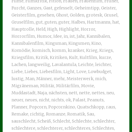
Filme
,
Filmkritik
,
Fition
,
Frauen
,
Frauenfilm
,
Früher
,
Furcht
,
Ganzes
,
Gast
,
gefesselt
,
Geheimtipp
,
Geister
,
Geisterfilm
,
gesehen
,
Ghost
,
Golden
,
grotesk
,
Grusel
,
Gruselfilm
,
gut
,
guten
,
guter
,
Halbes
,
Hartmanns
,
hat
,
Hauptrolle
,
Held
,
High
,
Highlight
,
Horror
,
Horrorfilm
,
Humor
,
Idee
,
in
,
ist
,
Jahr
,
Kannibalen
,
Kannibalenfilm
,
Kingsman
,
Kingsmen
,
Kino
,
Komödie
,
komisch
,
komm
,
kranker
,
Krieg
,
Kriegs
,
Kriegsfilm
,
Kritik
,
Kritiken
,
Kult
,
Kultfilm
,
kurze
,
Lachen
,
langweilig
,
Lavalantula
,
Leichte
,
leichter
,
Liebe
,
Liebes
,
Liebesfilm
,
Light
,
Love
,
Lowbudget
,
lustig
,
Man
,
Männer
,
mehr
,
Meisterwerk
,
mich
,
Migräneman
,
Militär
,
Militärfilm
,
Movie
,
Muddastadt
,
Naja
,
nächsten
,
nett
,
nette
,
nettes
,
neu
,
neuer
,
neues
,
nicht
,
nichts
,
ok
,
Palast
,
Peanuts
,
Planner
,
Popcorn
,
Popcornkino
,
Quatschkopp
,
raus
,
Remake
,
richtig
,
Romanze
,
Romatik
,
Sau
,
sauschlecht
,
Scheiß
,
Schlecht
,
Schlechte
,
schlechter
,
schlechtere
,
schlechterer
,
schlechteres
,
Schlechtes
,