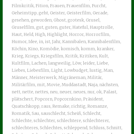
Filmkritik
,
Fition
,
Frauen
,
Frauenfilm
,
Furcht
,
Geheimtipp
,
geht
,
Geister
,
Geisterfilm
,
Gerade
,
gesehen
,
geworden
,
Ghost
,
grotesk
,
Grusel
,
Gruselfilm
,
gut
,
guten
,
guter
,
Hateful
,
Hauptrolle
,
Haut
,
Held
,
High
,
Highlight
,
Horror
,
Horrorfilm
,
Humor
,
Idee
,
in
,
ist
,
Jahr
,
Kannibalen
,
Kannibalenfilm
,
Köchin
,
Kino
,
Komödie
,
komisch
,
komm
,
kranker
,
Krieg
,
Kriegs
,
Kriegsfilm
,
Kritik
,
Kritiken
,
Kult
,
Kultfilm
,
Lachen
,
langweilig
,
Löw
,
leider
,
Liebe
,
Liebes
,
Liebesfilm
,
Light
,
Lowbudget
,
lustig
,
Man
,
Männer
,
Meisterwerk
,
Migräneman
,
Militär
,
Militärfilm
,
mit
,
Movie
,
Muddastadt
,
Naja
,
nächsten
,
nett
,
nette
,
nettes
,
neu
,
neuer
,
neues
,
nur
,
ok
,
Palast
,
plätschert
,
Popcorn
,
Popcornkino
,
Präsident
,
Quatschkopp
,
raus
,
Remake
,
richtig
,
Romanze
,
Romatik
,
Sau
,
sauschlecht
,
Scheiß
,
Schlecht
,
Schlechte
,
schlechter
,
schlechtere
,
schlechterer
,
schlechteres
,
Schlechtes
,
schleppend
,
Schluss
,
Schnitt
,