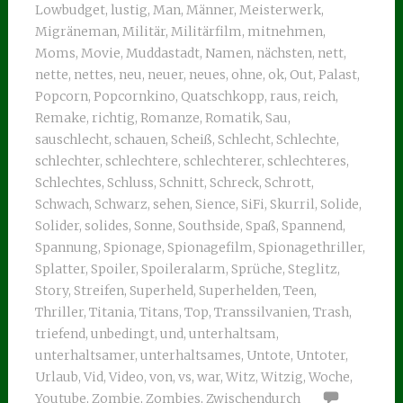
Lowbudget
,
lustig
,
Man
,
Männer
,
Meisterwerk
,
Migräneman
,
Militär
,
Militärfilm
,
mitnehmen
,
Moms
,
Movie
,
Muddastadt
,
Namen
,
nächsten
,
nett
,
nette
,
nettes
,
neu
,
neuer
,
neues
,
ohne
,
ok
,
Out
,
Palast
,
Popcorn
,
Popcornkino
,
Quatschkopp
,
raus
,
reich
,
Remake
,
richtig
,
Romanze
,
Romatik
,
Sau
,
sauschlecht
,
schauen
,
Scheiß
,
Schlecht
,
Schlechte
,
schlechter
,
schlechtere
,
schlechterer
,
schlechteres
,
Schlechtes
,
Schluss
,
Schnitt
,
Schreck
,
Schrott
,
Schwach
,
Schwarz
,
sehen
,
Sience
,
SiFi
,
Skurril
,
Solide
,
Solider
,
solides
,
Sonne
,
Southside
,
Spaß
,
Spannend
,
Spannung
,
Spionage
,
Spionagefilm
,
Spionagethriller
,
Splatter
,
Spoiler
,
Spoileralarm
,
Sprüche
,
Steglitz
,
Story
,
Streifen
,
Superheld
,
Superhelden
,
Teen
,
Thriller
,
Titania
,
Titans
,
Top
,
Transsilvanien
,
Trash
,
triefend
,
unbedingt
,
und
,
unterhaltsam
,
unterhaltsamer
,
unterhaltsames
,
Untote
,
Untoter
,
Urlaub
,
Vid
,
Video
,
von
,
vs
,
war
,
Witz
,
Witzig
,
Woche
,
Youtube
,
Zombie
,
Zombies
,
Zwischendurch