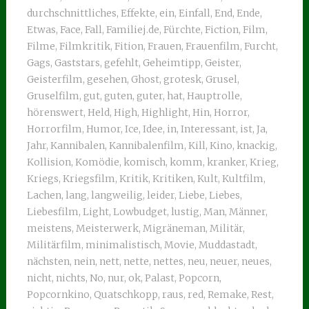
durchschnittliches
,
Effekte
,
ein
,
Einfall
,
End
,
Ende
,
Etwas
,
Face
,
Fall
,
Familiej.de
,
Fürchte
,
Fiction
,
Film
,
Filme
,
Filmkritik
,
Fition
,
Frauen
,
Frauenfilm
,
Furcht
,
Gags
,
Gaststars
,
gefehlt
,
Geheimtipp
,
Geister
,
Geisterfilm
,
gesehen
,
Ghost
,
grotesk
,
Grusel
,
Gruselfilm
,
gut
,
guten
,
guter
,
hat
,
Hauptrolle
,
hörenswert
,
Held
,
High
,
Highlight
,
Hin
,
Horror
,
Horrorfilm
,
Humor
,
Ice
,
Idee
,
in
,
Interessant
,
ist
,
Ja
,
Jahr
,
Kannibalen
,
Kannibalenfilm
,
Kill
,
Kino
,
knackig
,
Kollision
,
Komödie
,
komisch
,
komm
,
kranker
,
Krieg
,
Kriegs
,
Kriegsfilm
,
Kritik
,
Kritiken
,
Kult
,
Kultfilm
,
Lachen
,
lang
,
langweilig
,
leider
,
Liebe
,
Liebes
,
Liebesfilm
,
Light
,
Lowbudget
,
lustig
,
Man
,
Männer
,
meistens
,
Meisterwerk
,
Migräneman
,
Militär
,
Militärfilm
,
minimalistisch
,
Movie
,
Muddastadt
,
nächsten
,
nein
,
nett
,
nette
,
nettes
,
neu
,
neuer
,
neues
,
nicht
,
nichts
,
No
,
nur
,
ok
,
Palast
,
Popcorn
,
Popcornkino
,
Quatschkopp
,
raus
,
red
,
Remake
,
Rest
,