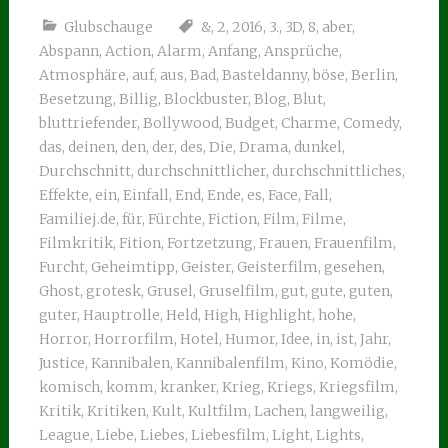
Glubschauge
&
,
2
,
2016
,
3.
,
3D
,
8
,
aber
,
Abspann
,
Action
,
Alarm
,
Anfang
,
Ansprüche
,
Atmosphäre
,
auf
,
aus
,
Bad
,
Basteldanny
,
böse
,
Berlin
,
Besetzung
,
Billig
,
Blockbuster
,
Blog
,
Blut
,
bluttriefender
,
Bollywood
,
Budget
,
Charme
,
Comedy
,
das
,
deinen
,
den
,
der
,
des
,
Die
,
Drama
,
dunkel
,
Durchschnitt
,
durchschnittlicher
,
durchschnittliches
,
Effekte
,
ein
,
Einfall
,
End
,
Ende
,
es
,
Face
,
Fall
,
Familiej.de
,
für
,
Fürchte
,
Fiction
,
Film
,
Filme
,
Filmkritik
,
Fition
,
Fortzetzung
,
Frauen
,
Frauenfilm
,
Furcht
,
Geheimtipp
,
Geister
,
Geisterfilm
,
gesehen
,
Ghost
,
grotesk
,
Grusel
,
Gruselfilm
,
gut
,
gute
,
guten
,
guter
,
Hauptrolle
,
Held
,
High
,
Highlight
,
hohe
,
Horror
,
Horrorfilm
,
Hotel
,
Humor
,
Idee
,
in
,
ist
,
Jahr
,
Justice
,
Kannibalen
,
Kannibalenfilm
,
Kino
,
Komödie
,
komisch
,
komm
,
kranker
,
Krieg
,
Kriegs
,
Kriegsfilm
,
Kritik
,
Kritiken
,
Kult
,
Kultfilm
,
Lachen
,
langweilig
,
League
,
Liebe
,
Liebes
,
Liebesfilm
,
Light
,
Lights
,