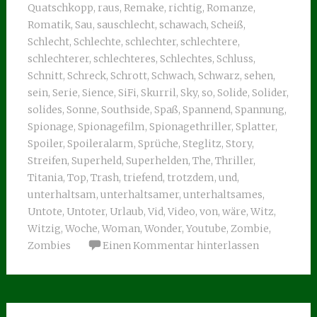
Quatschkopp
,
raus
,
Remake
,
richtig
,
Romanze
,
Romatik
,
Sau
,
sauschlecht
,
schawach
,
Scheiß
,
Schlecht
,
Schlechte
,
schlechter
,
schlechtere
,
schlechterer
,
schlechteres
,
Schlechtes
,
Schluss
,
Schnitt
,
Schreck
,
Schrott
,
Schwach
,
Schwarz
,
sehen
,
sein
,
Serie
,
Sience
,
SiFi
,
Skurril
,
Sky
,
so
,
Solide
,
Solider
,
solides
,
Sonne
,
Southside
,
Spaß
,
Spannend
,
Spannung
,
Spionage
,
Spionagefilm
,
Spionagethriller
,
Splatter
,
Spoiler
,
Spoileralarm
,
Sprüche
,
Steglitz
,
Story
,
Streifen
,
Superheld
,
Superhelden
,
The
,
Thriller
,
Titania
,
Top
,
Trash
,
triefend
,
trotzdem
,
und
,
unterhaltsam
,
unterhaltsamer
,
unterhaltsames
,
Untote
,
Untoter
,
Urlaub
,
Vid
,
Video
,
von
,
wäre
,
Witz
,
Witzig
,
Woche
,
Woman
,
Wonder
,
Youtube
,
Zombie
,
Zombies
Einen Kommentar hinterlassen