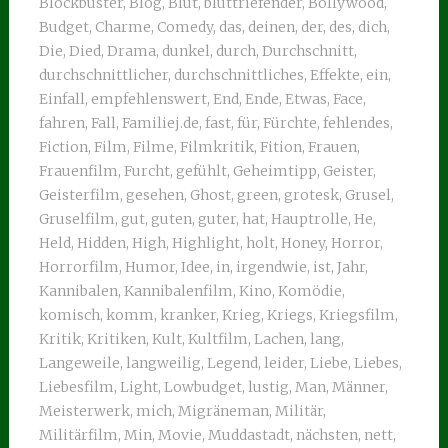
Blockbuster
,
Blog
,
Blut
,
bluttriefender
,
Bollywood
,
Budget
,
Charme
,
Comedy
,
das
,
deinen
,
der
,
des
,
dich
,
Die
,
Died
,
Drama
,
dunkel
,
durch
,
Durchschnitt
,
durchschnittlicher
,
durchschnittliches
,
Effekte
,
ein
,
Einfall
,
empfehlenswert
,
End
,
Ende
,
Etwas
,
Face
,
fahren
,
Fall
,
Familiej.de
,
fast
,
für
,
Fürchte
,
fehlendes
,
Fiction
,
Film
,
Filme
,
Filmkritik
,
Fition
,
Frauen
,
Frauenfilm
,
Furcht
,
gefühlt
,
Geheimtipp
,
Geister
,
Geisterfilm
,
gesehen
,
Ghost
,
green
,
grotesk
,
Grusel
,
Gruselfilm
,
gut
,
guten
,
guter
,
hat
,
Hauptrolle
,
He
,
Held
,
Hidden
,
High
,
Highlight
,
holt
,
Honey
,
Horror
,
Horrorfilm
,
Humor
,
Idee
,
in
,
irgendwie
,
ist
,
Jahr
,
Kannibalen
,
Kannibalenfilm
,
Kino
,
Komödie
,
komisch
,
komm
,
kranker
,
Krieg
,
Kriegs
,
Kriegsfilm
,
Kritik
,
Kritiken
,
Kult
,
Kultfilm
,
Lachen
,
lang
,
Langeweile
,
langweilig
,
Legend
,
leider
,
Liebe
,
Liebes
,
Liebesfilm
,
Light
,
Lowbudget
,
lustig
,
Man
,
Männer
,
Meisterwerk
,
mich
,
Migräneman
,
Militär
,
Militärfilm
,
Min
,
Movie
,
Muddastadt
,
nächsten
,
nett
,