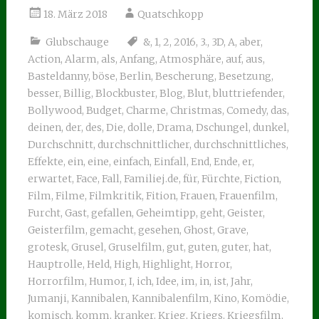
18. März 2018
Quatschkopp
Glubschauge
&
,
1
,
2
,
2016
,
3.
,
3D
,
A
,
aber
,
Action
,
Alarm
,
als
,
Anfang
,
Atmosphäre
,
auf
,
aus
,
Basteldanny
,
böse
,
Berlin
,
Bescherung
,
Besetzung
,
besser
,
Billig
,
Blockbuster
,
Blog
,
Blut
,
bluttriefender
,
Bollywood
,
Budget
,
Charme
,
Christmas
,
Comedy
,
das
,
deinen
,
der
,
des
,
Die
,
dolle
,
Drama
,
Dschungel
,
dunkel
,
Durchschnitt
,
durchschnittlicher
,
durchschnittliches
,
Effekte
,
ein
,
eine
,
einfach
,
Einfall
,
End
,
Ende
,
er
,
erwartet
,
Face
,
Fall
,
Familiej.de
,
für
,
Fürchte
,
Fiction
,
Film
,
Filme
,
Filmkritik
,
Fition
,
Frauen
,
Frauenfilm
,
Furcht
,
Gast
,
gefallen
,
Geheimtipp
,
geht
,
Geister
,
Geisterfilm
,
gemacht
,
gesehen
,
Ghost
,
Grave
,
grotesk
,
Grusel
,
Gruselfilm
,
gut
,
guten
,
guter
,
hat
,
Hauptrolle
,
Held
,
High
,
Highlight
,
Horror
,
Horrorfilm
,
Humor
,
I
,
ich
,
Idee
,
im
,
in
,
ist
,
Jahr
,
Jumanji
,
Kannibalen
,
Kannibalenfilm
,
Kino
,
Komödie
,
komisch
,
komm
,
kranker
,
Krieg
,
Kriegs
,
Kriegsfilm
,