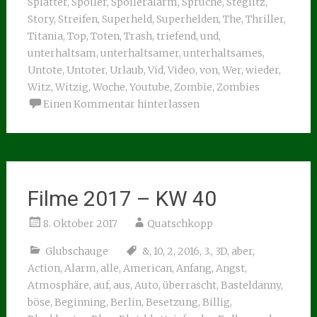
Splatter
,
Spoiler
,
Spoileralarm
,
Sprüche
,
Steglitz
,
Story
,
Streifen
,
Superheld
,
Superhelden
,
The
,
Thriller
,
Titania
,
Top
,
Toten
,
Trash
,
triefend
,
und
,
unterhaltsam
,
unterhaltsamer
,
unterhaltsames
,
Untote
,
Untoter
,
Urlaub
,
Vid
,
Video
,
von
,
Wer
,
wieder
,
Witz
,
Witzig
,
Woche
,
Youtube
,
Zombie
,
Zombies
Einen Kommentar hinterlassen
Filme 2017 – KW 40
8. Oktober 2017
Quatschkopp
Glubschauge
&
,
10
,
2
,
2016
,
3.
,
3D
,
aber
,
Action
,
Alarm
,
alle
,
American
,
Anfang
,
Angst
,
Atmosphäre
,
auf
,
aus
,
Auto
,
überrascht
,
Basteldanny
,
böse
,
Beginning
,
Berlin
,
Besetzung
,
Billig
,