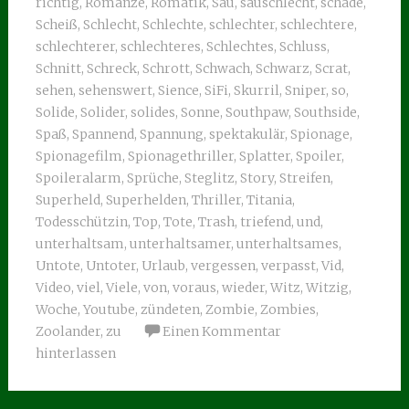
richtig
,
Romanze
,
Romatik
,
Sau
,
sauschlecht
,
schade
,
Scheiß
,
Schlecht
,
Schlechte
,
schlechter
,
schlechtere
,
schlechterer
,
schlechteres
,
Schlechtes
,
Schluss
,
Schnitt
,
Schreck
,
Schrott
,
Schwach
,
Schwarz
,
Scrat
,
sehen
,
sehenswert
,
Sience
,
SiFi
,
Skurril
,
Sniper
,
so
,
Solide
,
Solider
,
solides
,
Sonne
,
Southpaw
,
Southside
,
Spaß
,
Spannend
,
Spannung
,
spektakulär
,
Spionage
,
Spionagefilm
,
Spionagethriller
,
Splatter
,
Spoiler
,
Spoileralarm
,
Sprüche
,
Steglitz
,
Story
,
Streifen
,
Superheld
,
Superhelden
,
Thriller
,
Titania
,
Todesschützin
,
Top
,
Tote
,
Trash
,
triefend
,
und
,
unterhaltsam
,
unterhaltsamer
,
unterhaltsames
,
Untote
,
Untoter
,
Urlaub
,
vergessen
,
verpasst
,
Vid
,
Video
,
viel
,
Viele
,
von
,
voraus
,
wieder
,
Witz
,
Witzig
,
Woche
,
Youtube
,
zündeten
,
Zombie
,
Zombies
,
Zoolander
,
zu
Einen Kommentar
hinterlassen