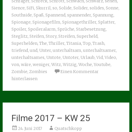
Schräger
,
Schreck
,
Schrott
,
Schwach
,
Schwarz
,
sehen
,
Sience
,
SiFi
,
Skurril
,
so
,
Solide
,
Solider
,
solides
,
Sonne
,
Southside
,
Spaß
,
Spannend
,
spannender
,
Spannung
,
Spionage
,
Spionagefilm
,
Spionagethriller
,
Splatter
,
Spoiler
,
Spoileralarm
,
Sprüche
,
Starbesetzung
,
Steglitz
,
Steifen
,
Story
,
Streifen
,
Superheld
,
Superhelden
,
The
,
Thriller
,
Titania
,
Top
,
Trash
,
triefend
,
und
,
Unter
,
unterhaltsam
,
unterhaltsamer
,
unterhaltsames
,
Untote
,
Untoter
,
Urlaub
,
Vid
,
Video
,
von
,
wäre
,
weniger
,
Witz
,
Witzig
,
Woche
,
Youtube
,
Zombie
,
Zombies
Einen Kommentar
hinterlassen
Filme 2017 – KW 25
24. Juni 2017
Quatschkopp