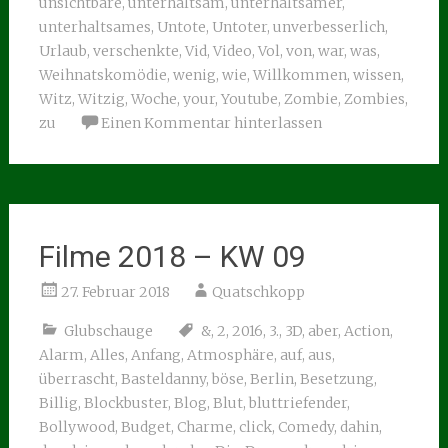
unsichtbare
,
unterhaltsam
,
unterhaltsamer
,
unterhaltsames
,
Untote
,
Untoter
,
unverbesserlich
,
Urlaub
,
verschenkte
,
Vid
,
Video
,
Vol
,
von
,
war
,
was
,
Weihnatskomödie
,
wenig
,
wie
,
Willkommen
,
wissen
,
Witz
,
Witzig
,
Woche
,
your
,
Youtube
,
Zombie
,
Zombies
,
zu
Einen Kommentar hinterlassen
Filme 2018 – KW 09
27. Februar 2018
Quatschkopp
Glubschauge
&
,
2
,
2016
,
3.
,
3D
,
aber
,
Action
,
Alarm
,
Alles
,
Anfang
,
Atmosphäre
,
auf
,
aus
,
überrascht
,
Basteldanny
,
böse
,
Berlin
,
Besetzung
,
Billig
,
Blockbuster
,
Blog
,
Blut
,
bluttriefender
,
Bollywood
,
Budget
,
Charme
,
click
,
Comedy
,
dahin
,