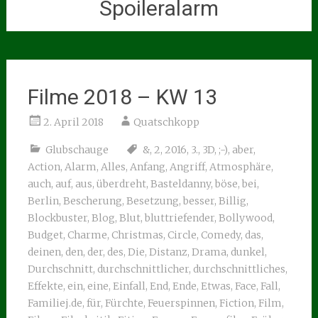
Spoileralarm
Filme 2018 – KW 13
2. April 2018
Quatschkopp
Glubschauge
&
,
2
,
2016
,
3.
,
3D
,
;-)
,
aber
,
Action
,
Alarm
,
Alles
,
Anfang
,
Angriff
,
Atmosphäre
,
auch
,
auf
,
aus
,
überdreht
,
Basteldanny
,
böse
,
bei
,
Berlin
,
Bescherung
,
Besetzung
,
besser
,
Billig
,
Blockbuster
,
Blog
,
Blut
,
bluttriefender
,
Bollywood
,
Budget
,
Charme
,
Christmas
,
Circle
,
Comedy
,
das
,
deinen
,
den
,
der
,
des
,
Die
,
Distanz
,
Drama
,
dunkel
,
Durchschnitt
,
durchschnittlicher
,
durchschnittliches
,
Effekte
,
ein
,
eine
,
Einfall
,
End
,
Ende
,
Etwas
,
Face
,
Fall
,
Familiej.de
,
für
,
Fürchte
,
Feuerspinnen
,
Fiction
,
Film
,