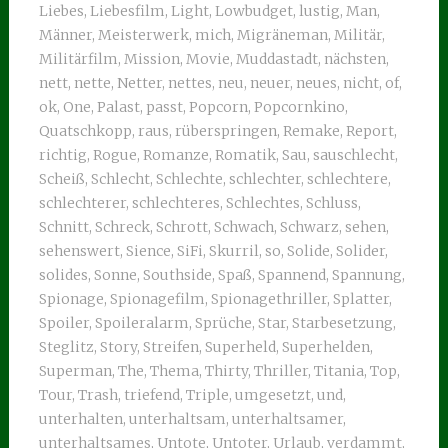
Liebes
,
Liebesfilm
,
Light
,
Lowbudget
,
lustig
,
Man
,
Männer
,
Meisterwerk
,
mich
,
Migräneman
,
Militär
,
Militärfilm
,
Mission
,
Movie
,
Muddastadt
,
nächsten
,
nett
,
nette
,
Netter
,
nettes
,
neu
,
neuer
,
neues
,
nicht
,
of
,
ok
,
One
,
Palast
,
passt
,
Popcorn
,
Popcornkino
,
Quatschkopp
,
raus
,
rüberspringen
,
Remake
,
Report
,
richtig
,
Rogue
,
Romanze
,
Romatik
,
Sau
,
sauschlecht
,
Scheiß
,
Schlecht
,
Schlechte
,
schlechter
,
schlechtere
,
schlechterer
,
schlechteres
,
Schlechtes
,
Schluss
,
Schnitt
,
Schreck
,
Schrott
,
Schwach
,
Schwarz
,
sehen
,
sehenswert
,
Sience
,
SiFi
,
Skurril
,
so
,
Solide
,
Solider
,
solides
,
Sonne
,
Southside
,
Spaß
,
Spannend
,
Spannung
,
Spionage
,
Spionagefilm
,
Spionagethriller
,
Splatter
,
Spoiler
,
Spoileralarm
,
Sprüche
,
Star
,
Starbesetzung
,
Steglitz
,
Story
,
Streifen
,
Superheld
,
Superhelden
,
Superman
,
The
,
Thema
,
Thirty
,
Thriller
,
Titania
,
Top
,
Tour
,
Trash
,
triefend
,
Triple
,
umgesetzt
,
und
,
unterhalten
,
unterhaltsam
,
unterhaltsamer
,
unterhaltsames
,
Untote
,
Untoter
,
Urlaub
,
verdammt
,