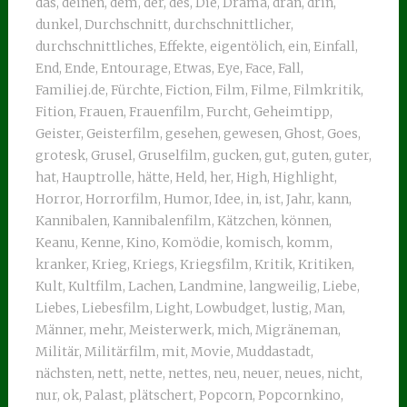
das
,
deinen
,
dem
,
der
,
des
,
Die
,
Drama
,
dran
,
drin
,
dunkel
,
Durchschnitt
,
durchschnittlicher
,
durchschnittliches
,
Effekte
,
eigentölich
,
ein
,
Einfall
,
End
,
Ende
,
Entourage
,
Etwas
,
Eye
,
Face
,
Fall
,
Familiej.de
,
Fürchte
,
Fiction
,
Film
,
Filme
,
Filmkritik
,
Fition
,
Frauen
,
Frauenfilm
,
Furcht
,
Geheimtipp
,
Geister
,
Geisterfilm
,
gesehen
,
gewesen
,
Ghost
,
Goes
,
grotesk
,
Grusel
,
Gruselfilm
,
gucken
,
gut
,
guten
,
guter
,
hat
,
Hauptrolle
,
hätte
,
Held
,
her
,
High
,
Highlight
,
Horror
,
Horrorfilm
,
Humor
,
Idee
,
in
,
ist
,
Jahr
,
kann
,
Kannibalen
,
Kannibalenfilm
,
Kätzchen
,
können
,
Keanu
,
Kenne
,
Kino
,
Komödie
,
komisch
,
komm
,
kranker
,
Krieg
,
Kriegs
,
Kriegsfilm
,
Kritik
,
Kritiken
,
Kult
,
Kultfilm
,
Lachen
,
Landmine
,
langweilig
,
Liebe
,
Liebes
,
Liebesfilm
,
Light
,
Lowbudget
,
lustig
,
Man
,
Männer
,
mehr
,
Meisterwerk
,
mich
,
Migräneman
,
Militär
,
Militärfilm
,
mit
,
Movie
,
Muddastadt
,
nächsten
,
nett
,
nette
,
nettes
,
neu
,
neuer
,
neues
,
nicht
,
nur
,
ok
,
Palast
,
plätschert
,
Popcorn
,
Popcornkino
,