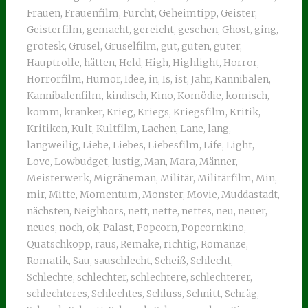
Frauen
,
Frauenfilm
,
Furcht
,
Geheimtipp
,
Geister
,
Geisterfilm
,
gemacht
,
gereicht
,
gesehen
,
Ghost
,
ging
,
grotesk
,
Grusel
,
Gruselfilm
,
gut
,
guten
,
guter
,
Hauptrolle
,
hätten
,
Held
,
High
,
Highlight
,
Horror
,
Horrorfilm
,
Humor
,
Idee
,
in
,
Is
,
ist
,
Jahr
,
Kannibalen
,
Kannibalenfilm
,
kindisch
,
Kino
,
Komödie
,
komisch
,
komm
,
kranker
,
Krieg
,
Kriegs
,
Kriegsfilm
,
Kritik
,
Kritiken
,
Kult
,
Kultfilm
,
Lachen
,
Lane
,
lang
,
langweilig
,
Liebe
,
Liebes
,
Liebesfilm
,
Life
,
Light
,
Love
,
Lowbudget
,
lustig
,
Man
,
Mara
,
Männer
,
Meisterwerk
,
Migräneman
,
Militär
,
Militärfilm
,
Min
,
mir
,
Mitte
,
Momentum
,
Monster
,
Movie
,
Muddastadt
,
nächsten
,
Neighbors
,
nett
,
nette
,
nettes
,
neu
,
neuer
,
neues
,
noch
,
ok
,
Palast
,
Popcorn
,
Popcornkino
,
Quatschkopp
,
raus
,
Remake
,
richtig
,
Romanze
,
Romatik
,
Sau
,
sauschlecht
,
Scheiß
,
Schlecht
,
Schlechte
,
schlechter
,
schlechtere
,
schlechterer
,
schlechteres
,
Schlechtes
,
Schluss
,
Schnitt
,
Schräg
,