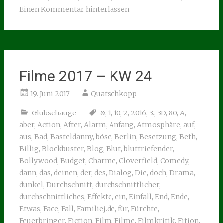
Einen Kommentar hinterlassen
Filme 2017 – KW 24
19. Juni 2017
Quatschkopp
Glubschauge
&
,
1
,
10
,
2
,
2016
,
3.
,
3D
,
80
,
A
,
aber
,
Action
,
After
,
Alarm
,
Anfang
,
Atmosphäre
,
auf
,
aus
,
Bad
,
Basteldanny
,
böse
,
Berlin
,
Besetzung
,
Beth
,
Billig
,
Blockbuster
,
Blog
,
Blut
,
bluttriefender
,
Bollywood
,
Budget
,
Charme
,
Cloverfield
,
Comedy
,
dann
,
das
,
deinen
,
der
,
des
,
Dialog
,
Die
,
doch
,
Drama
,
dunkel
,
Durchschnitt
,
durchschnittlicher
,
durchschnittliches
,
Effekte
,
ein
,
Einfall
,
End
,
Ende
,
Etwas
,
Face
,
Fall
,
Familiej.de
,
für
,
Fürchte
,
Feuerbringer
,
Fiction
,
Film
,
Filme
,
Filmkritik
,
Fition
,