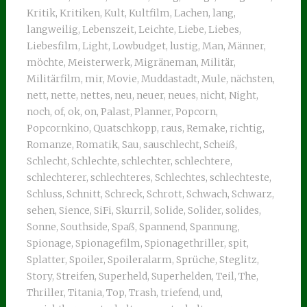
Kritik
,
Kritiken
,
Kult
,
Kultfilm
,
Lachen
,
lang
,
langweilig
,
Lebenszeit
,
Leichte
,
Liebe
,
Liebes
,
Liebesfilm
,
Light
,
Lowbudget
,
lustig
,
Man
,
Männer
,
möchte
,
Meisterwerk
,
Migräneman
,
Militär
,
Militärfilm
,
mir
,
Movie
,
Muddastadt
,
Mule
,
nächsten
,
nett
,
nette
,
nettes
,
neu
,
neuer
,
neues
,
nicht
,
Night
,
noch
,
of
,
ok
,
on
,
Palast
,
Planner
,
Popcorn
,
Popcornkino
,
Quatschkopp
,
raus
,
Remake
,
richtig
,
Romanze
,
Romatik
,
Sau
,
sauschlecht
,
Scheiß
,
Schlecht
,
Schlechte
,
schlechter
,
schlechtere
,
schlechterer
,
schlechteres
,
Schlechtes
,
schlechteste
,
Schluss
,
Schnitt
,
Schreck
,
Schrott
,
Schwach
,
Schwarz
,
sehen
,
Sience
,
SiFi
,
Skurril
,
Solide
,
Solider
,
solides
,
Sonne
,
Southside
,
Spaß
,
Spannend
,
Spannung
,
Spionage
,
Spionagefilm
,
Spionagethriller
,
spit
,
Splatter
,
Spoiler
,
Spoileralarm
,
Sprüche
,
Steglitz
,
Story
,
Streifen
,
Superheld
,
Superhelden
,
Teil
,
The
,
Thriller
,
Titania
,
Top
,
Trash
,
triefend
,
und
,