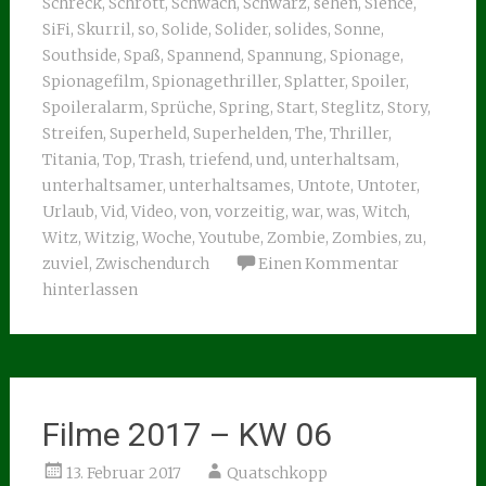
Schreck
,
Schrott
,
Schwach
,
Schwarz
,
sehen
,
Sience
,
SiFi
,
Skurril
,
so
,
Solide
,
Solider
,
solides
,
Sonne
,
Southside
,
Spaß
,
Spannend
,
Spannung
,
Spionage
,
Spionagefilm
,
Spionagethriller
,
Splatter
,
Spoiler
,
Spoileralarm
,
Sprüche
,
Spring
,
Start
,
Steglitz
,
Story
,
Streifen
,
Superheld
,
Superhelden
,
The
,
Thriller
,
Titania
,
Top
,
Trash
,
triefend
,
und
,
unterhaltsam
,
unterhaltsamer
,
unterhaltsames
,
Untote
,
Untoter
,
Urlaub
,
Vid
,
Video
,
von
,
vorzeitig
,
war
,
was
,
Witch
,
Witz
,
Witzig
,
Woche
,
Youtube
,
Zombie
,
Zombies
,
zu
,
zuviel
,
Zwischendurch
Einen Kommentar
hinterlassen
Filme 2017 – KW 06
13. Februar 2017
Quatschkopp