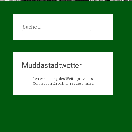
Suche
nach:
Muddastadtwetter
Fehlermeldung des Wetterproviders:
Connection Error:http_request_failed