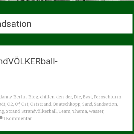
dsation
andVÖLKERball-
ldanny
,
Berlin
,
Blog
,
chillen
,
den
,
der
,
Die
,
East
,
Fernsehturm
,
adt
,
O2
,
O²
,
Ost
,
Oststrand
,
Quatschkopp
,
Sand
,
Sandsation
,
ng
,
Strand
,
Strandvölkerball
,
Team
,
Thema
,
Wasser
,
1 Kommentar