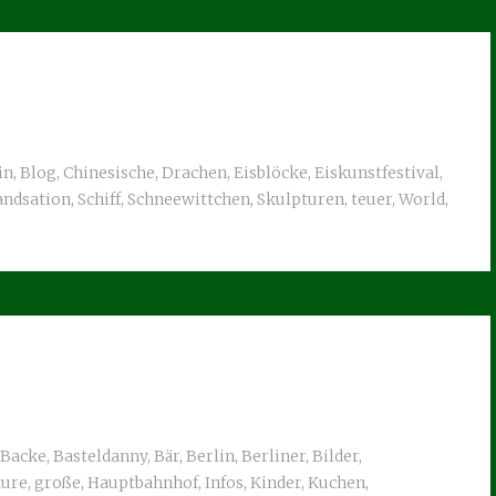
in
,
Blog
,
Chinesische
,
Drachen
,
Eisblöcke
,
Eiskunstfestival
,
andsation
,
Schiff
,
Schneewittchen
,
Skulpturen
,
teuer
,
World
,
Backe
,
Basteldanny
,
Bär
,
Berlin
,
Berliner
,
Bilder
,
ture
,
große
,
Hauptbahnhof
,
Infos
,
Kinder
,
Kuchen
,