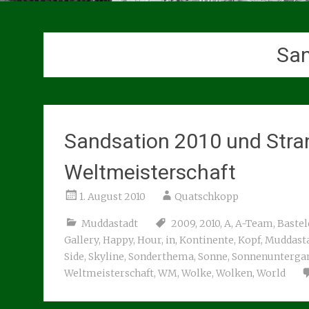
San
Sandsation 2010 und Str
Weltmeisterschaft
1. August 2010
Quatschkopp
Muddastadt
2009
,
2010
,
A
,
A-Team
,
Baste
Gallery
,
Happy
,
Hour
,
in
,
Kontinente
,
Kopf
,
Muddast
Side
,
Skyline
,
Sonderthema
,
Sonne
,
Sonnenunterga
Weltmeisterschaft
,
WM
,
Wolke
,
Wolken
,
World