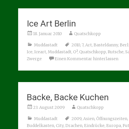
Ice Art Berlin
18. Januar 2010
Quatschkopp
Muddastadt
2010
,
7
,
Art
,
Basteldanny
,
Berl
Ice
,
Iceart
,
Muddastadt
,
O²
,
Quatschkopp
,
Rutsche
,
S
Zwerge
Einen Kommentar hinterlassen
Backe, Backe Kuchen
23. August 2009
Quatschkopp
Muddastadt
2009
,
Asien
,
Öffnungszeiten
,
Buddelkasten
,
City
,
Drachen
,
Eindrücke
,
Europa
,
Fu